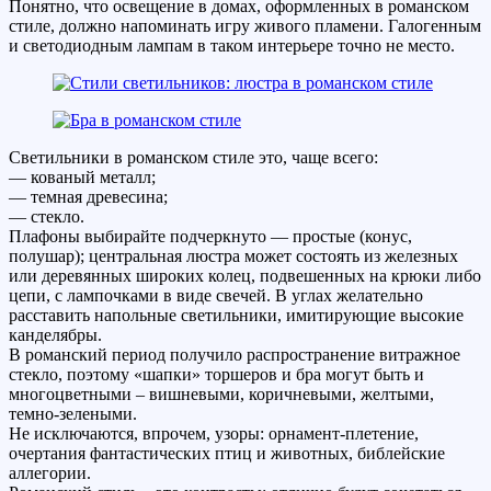
Понятно, что освещение в домах, оформленных в романском
стиле, должно напоминать игру живого пламени. Галогенным
и светодиодным лампам в таком интерьере точно не место.
Светильники в романском стиле это, чаще всего:
— кованый металл;
— темная древесина;
— стекло.
Плафоны выбирайте подчеркнуто — простые (конус,
полушар); центральная люстра может состоять из железных
или деревянных широких колец, подвешенных на крюки либо
цепи, с лампочками в виде свечей. В углах желательно
расставить напольные светильники, имитирующие высокие
канделябры.
В романский период получило распространение витражное
стекло, поэтому «шапки» торшеров и бра могут быть и
многоцветными – вишневыми, коричневыми, желтыми,
темно-зелеными.
Не исключаются, впрочем, узоры: орнамент-плетение,
очертания фантастических птиц и животных, библейские
аллегории.