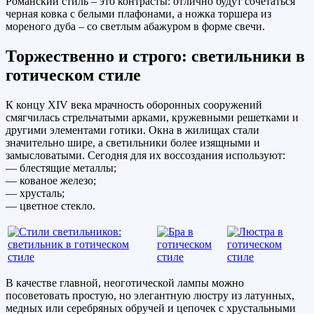
Романский стиль – это контрасты: отлично будут сочетаться
черная ковка с белыми плафонами, а ножка торшера из
мореного дуба – со светлым абажуром в форме свечи.
Торжественно и строго: светильники в
готическом стиле
К концу XIV века мрачность оборонных сооружений
смягчилась стрельчатыми арками, кружевными решетками и
другими элементами готики. Окна в жилищах стали
значительно шире, а светильники более изящными и
замысловатыми. Сегодня для их воссоздания используют:
— блестящие металлы;
— кованое железо;
— хрусталь;
— цветное стекло.
В качестве главной, неоготической лампы можно
посоветовать простую, но элегантную люстру из латунных,
медных или серебряных обручей и цепочек с хрустальными