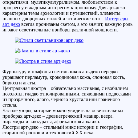
открытиями, мультикультурализмом, любопытством к
прогрессу и жадным интересом к прошлому. Для арт-деко
характерны темы археологии и путешествий, элементы
пышных дворцовых стилей и этнические ноты.
Интерьеры
арт-деко
всегда пронизаны светом, а это значит, важную роль
играют осветительные приборы различной мощности.
Фурнитуру и плафоны светильников арт-деко нередко
украшают перламутр, крокодиловая кожа, слоновая кость,
бирюза и агаты.
Центральная люстра – обязательно массивная, с изобилием
позолоты, гладко отполированными, сияющими подвесками
из прозрачного, алого, черного хрусталя или граненого
стекла.
Частые узоры, которые можно увидеть на осветительных
приборах арт-деко – древнегреческий меандр, веера,
пирамиды и зиккураты, африканская архаика.
Люстры арт-деко – стильный микс истории и географии,
старинной роскоши и технологий XX века.