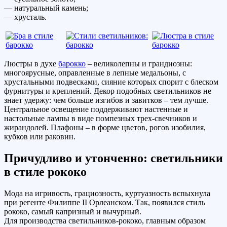
— натуральный камень;
— хрусталь.
Люстры в духе
барокко
– великолепны и грандиозны:
многоярусные, оправленные в лепные медальоны, с
хрустальными подвесками, сияние которых спорит с блеском
фурнитуры и креплений. Декор подобных светильников не
знает удержу: чем больше изгибов и завитков – тем лучше.
Центральное освещение поддерживают настенные и
настольные лампы в виде помпезных трех-свечников и
жирандолей. Плафоны – в форме цветов, рогов изобилия,
кубков или раковин.
Причудливо и утонченно: светильники
в стиле рококо
Мода на игривость, грациозность, куртуазность вспыхнула
при регенте Филиппе II Орлеанском. Так, появился стиль
рококо, самый капризный и вычурный.
Для производства светильников-рококо, главным образом