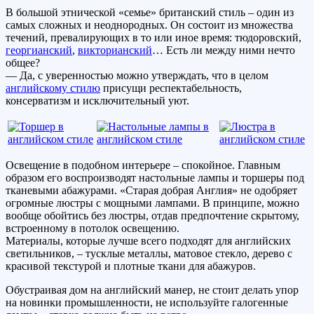
В большой этнической «семье» британский стиль – один из
самых сложных и неоднородных. Он состоит из множества
течений, превалирующих в то или иное время: тюдоровский,
георгианский
,
викторианский
… Есть ли между ними нечто
общее?
— Да, с уверенностью можно утверждать, что в целом
английскому стилю
присущи респектабельность,
консерватизм и исключительный уют.
Освещение в подобном интерьере – спокойное. Главным
образом его воспроизводят настольные лампы и торшеры под
тканевыми абажурами. «Старая добрая Англия» не одобряет
огромные люстры с мощными лампами. В принципе, можно
вообще обойтись без люстры, отдав предпочтение скрытому,
встроенному в потолок освещению.
Материалы, которые лучше всего подходят для английских
светильников, – тусклые металлы, матовое стекло, дерево с
красивой текстурой и плотные ткани для абажуров.
Обустраивая дом на английский манер, не стоит делать упор
на новинки промышленности, не используйте галогенные