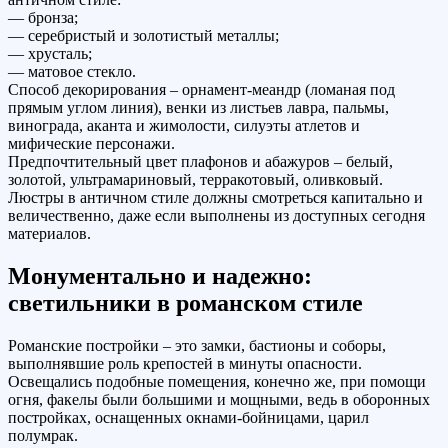
— бронза;
— серебристый и золотистый металлы;
— хрусталь;
— матовое стекло.
Способ декорирования – орнамент-меандр (ломаная под
прямым углом линия), венки из листьев лавра, пальмы,
винограда, аканта и жимолости, силуэты атлетов и
мифические персонажи.
Предпочтительный цвет плафонов и абажуров – белый,
золотой, ультрамариновый, терракотовый, оливковый.
Люстры в античном стиле должны смотреться капитально и
величественно, даже если выполнены из доступных сегодня
материалов.
Монументально и надежно:
светильники в романском стиле
Романские постройки – это замки, бастионы и соборы,
выполнявшие роль крепостей в минуты опасности.
Освещались подобные помещения, конечно же, при помощи
огня, факелы были большими и мощными, ведь в оборонных
постройках, оснащенных окнами-бойницами, царил
полумрак.