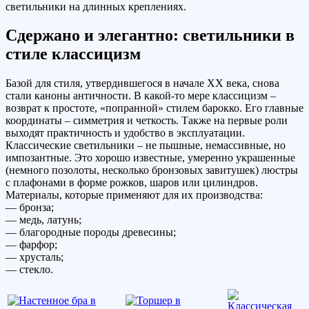
светильники на длинных креплениях.
Сдержано и элегантно: светильники в
стиле классицизм
Базой для стиля, утвердившегося в начале ХХ века, снова
стали каноны античности. В какой-то мере классицизм –
возврат к простоте, «попранной» стилем барокко. Его главные
координаты – симметрия и четкость. Также на первые роли
выходят практичность и удобство в эксплуатации.
Классические светильники – не пышные, немассивные, но
импозантные. Это хорошо известные, умеренно украшенные
(немного позолоты, несколько бронзовых завитушек) люстры
с плафонами в форме рожков, шаров или цилиндров.
Материалы, которые применяют для их производства:
— бронза;
— медь, латунь;
— благородные породы древесины;
— фарфор;
— хрусталь;
— стекло.