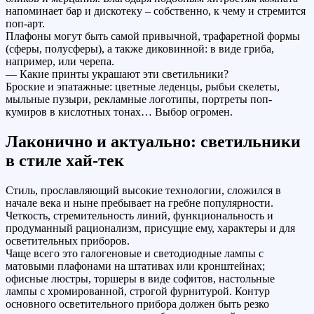
напоминает бар и дискотеку – собственно, к чему и стремится
поп-арт.
Плафоны могут быть самой привычной, трафаретной формы
(сферы, полусферы), а также диковинной: в виде гриба,
например, или черепа.
— Какие принты украшают эти светильники?
Броские и эпатажные: цветные леденцы, рыбьи скелеты,
мыльные пузыри, рекламные логотипы, портреты поп-
кумиров в кислотных тонах… Выбор огромен.
Лаконично и актуально: светильники
в стиле хай-тек
Стиль, прославляющий высокие технологии, сложился в
начале века и ныне пребывает на гребне популярности.
Четкость, стремительность линий, функциональность и
продуманный рационализм, присущие ему, характеры и для
осветительных приборов.
Чаще всего это галогеновые и светодиодные лампы с
матовыми плафонами на штативах или кронштейнах;
офисные люстры, торшеры в виде софитов, настольные
лампы с хромированной, строгой фурнитурой. Контур
основного осветительного прибора должен быть резко