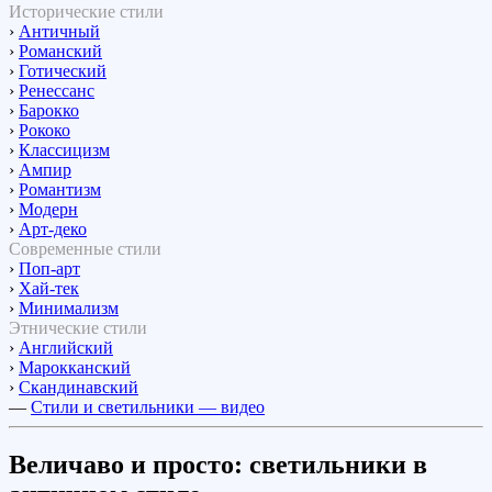
Исторические стили
›
Античный
›
Романский
›
Готический
›
Ренессанс
›
Барокко
›
Рококо
›
Классицизм
›
Ампир
›
Романтизм
›
Модерн
›
Арт-деко
Современные стили
›
Поп-арт
›
Хай-тек
›
Минимализм
Этнические стили
›
Английский
›
Марокканский
›
Скандинавский
—
Стили и светильники — видео
Величаво и просто: светильники в