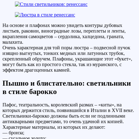
На основе и плафонах можно увидеть контуры дубовых
листьев, раковин, виноградные лозы, переплеты и ленты,
вкрапления самоцветов – сердолика, халцедона, граната,
малахита.
Очень характерная для той поры люстра – подвесной пучок
изящно выгнутых, тонких медных или латунных трубок,
скрепленный обручем. Плафоны, украшающие этот «букет»,
могут быть как из простого стекла, так из муранского, с
эффектом драгоценных камней.
Пышно и блистательно: светильники
в стиле барокко
Пафос, театральность, королевский размах – «киты», на
которых держится стиль, появившийся в Италии в XVII веке.
Светильники-барокко должны быть если не подлинными
антикварными предметами, то очень удачной их копией.
Характерные материалы, из которых их делают:
— бронза;
— сусальное золото;