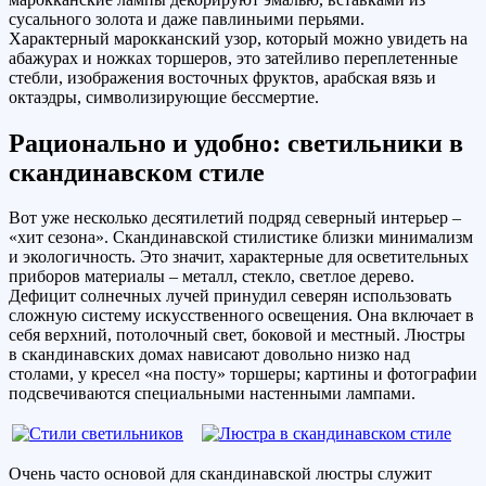
сусального золота и даже павлиньими перьями.
Характерный марокканский узор, который можно увидеть на
абажурах и ножках торшеров, это затейливо переплетенные
стебли, изображения восточных фруктов, арабская вязь и
октаэдры, символизирующие бессмертие.
Рационально и удобно: светильники в
скандинавском стиле
Вот уже несколько десятилетий подряд северный интерьер –
«хит сезона». Скандинавской стилистике близки минимализм
и экологичность. Это значит, характерные для осветительных
приборов материалы – металл, стекло, светлое дерево.
Дефицит солнечных лучей принудил северян использовать
сложную систему искусственного освещения. Она включает в
себя верхний, потолочный свет, боковой и местный. Люстры
в скандинавских домах нависают довольно низко над
столами, у кресел «на посту» торшеры; картины и фотографии
подсвечиваются специальными настенными лампами.
Очень часто основой для скандинавской люстры служит