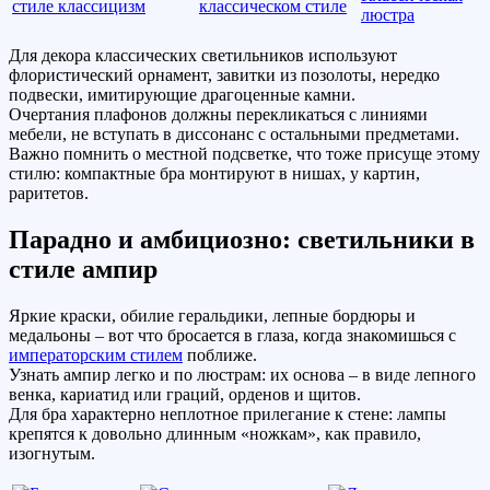
Для декора классических светильников используют
флористический орнамент, завитки из позолоты, нередко
подвески, имитирующие драгоценные камни.
Очертания плафонов должны перекликаться с линиями
мебели, не вступать в диссонанс с остальными предметами.
Важно помнить о местной подсветке, что тоже присуще этому
стилю: компактные бра монтируют в нишах, у картин,
раритетов.
Парадно и амбициозно: светильники в
стиле ампир
Яркие краски, обилие геральдики, лепные бордюры и
медальоны – вот что бросается в глаза, когда знакомишься с
императорским стилем
поближе.
Узнать ампир легко и по люстрам: их основа – в виде лепного
венка, кариатид или граций, орденов и щитов.
Для бра характерно неплотное прилегание к стене: лампы
крепятся к довольно длинным «ножкам», как правило,
изогнутым.