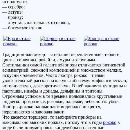
используют:
— серебро;
— латунь;
— бронзу;
— хрусталь пастельных оттенков;
— богемское стекло.
Традиционный декор – затейливо переплетенные стебли и
цветы, гирлянды, рокайли, амуры и херувимы.
Светильники самой галантной эпохи отличаются витиеватой
асимметрией, сложной композицией и множеством мелких,
искусных элементов. Часто люстра-рококо – целый
увлекательный рассказ на какую-либо тему: мифологическую,
историческую, даже эротическую. В ней «живут» купидоны и
пастушки, нимфы и дриады, дельфины и тритоны.
Огромным успехом в те времена пользовались хрустальные
подвесы: прозрачные, розовые, палевые, небесно-голубые.
Люстры-рококо напоминают водопады: искрятся,
переливаются и завораживают.
Что касается торшеров, то выбирайте приборы на
максимально высоких ножках, потому что в годы
рококо
в
моде были полуметровые канделябры и настенные