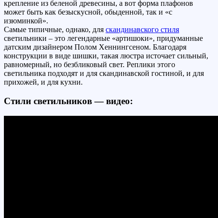
крепление из беленой древесины, а вот форма плафонов
может быть как безыскусной, обыденной, так и «с
изюминкой».
Самые типичные, однако, для
скандинавского стиля
светильники – это легендарные «артишоки», придуманные
датским дизайнером Полом Хеннингсеном. Благодаря
конструкции в виде шишки, такая люстра источает сильный,
равномерный, но безбликовый свет. Реплики этого
светильника подходят и для скандинавской гостиной, и для
прихожей, и для кухни.
Стили светильников — видео: