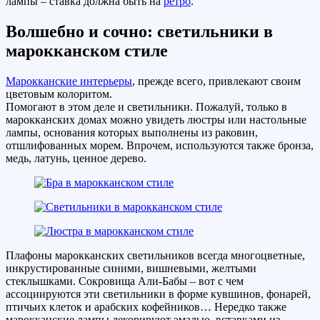
лампы – ставка должна быть на
ретро
.
Волшебно и сочно: светильники в
марокканском стиле
Марокканские интерьеры
, прежде всего, привлекают своим
цветовым колоритом.
Помогают в этом деле и светильники. Пожалуй, только в
марокканских домах можно увидеть люстры или настольные
лампы, основания которых выполнены из раковин,
отшлифованных морем. Впрочем, используются также бронза,
медь, латунь, ценное дерево.
Плафоны марокканских светильников всегда многоцветные,
инкрустированные синими, вишневыми, желтыми
стеклышками. Сокровища Али-Бабы – вот с чем
ассоциируются эти светильники в форме кувшинов, фонарей,
птичьих клеток и арабских кофейников… Нередко также
марокканские лампы декорируют эмалью, вставками из