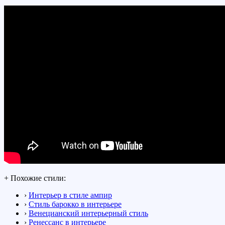
+ Похожие стили:
›
Интерьер в стиле ампир
›
Стиль барокко в интерьере
›
Венецианский интерьерный стиль
›
Ренессанс в интерьере