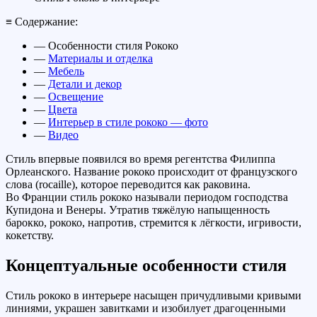
≡ Содержание:
— Особенности стиля Рококо
—
Материалы и отделка
—
Мебель
—
Детали и декор
—
Освещение
—
Цвета
—
Интерьер в стиле рококо — фото
—
Видео
Стиль впервые появился во время регентства Филиппа
Орлеанского. Название рококо происходит от французского
слова (rocaille), которое переводится как раковина.
Во Франции стиль рококо называли периодом господства
Купидона и Венеры. Утратив тяжёлую напыщенность
барокко, рококо, напротив, стремится к лёгкости, игривости,
кокетству.
Концептуальные особенности стиля
Стиль рококо в интерьере насыщен причудливыми кривыми
линиями, украшен завитками и изобилует драгоценными