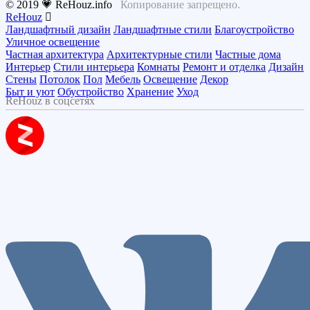
© 2019 💗 ReHouz.info
Копирование запрещено.
ReHouz
Ландшафтный дизайн
Ландшафтные стили
Благоустройство
Уличное освещение
Частная архитектура
Архитектурные стили
Частные дома
Интерьер
Стили интерьера
Комнаты
Ремонт и отделка
Дизайн
Стены
Потолок
Пол
Мебель
Освещение
Декор
Быт и уют
Обустройство
Хранение
Уход
ReHouz в соцсетях