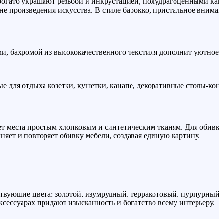
богато украшают резьбой и инкрустацией, полудрагоценными кам
 произведения искусства. В стиле барокко, пристальное вниман
ми, бахромой из высококачественного текстиля дополнит уютное 
ые для отдыха козетки, кушетки, канапе, декоративные столы-к
 нет места простым хлопковым и синтетическим тканям. Для обив
няет и повторяет обивку мебели, создавая единую картину.
тствующие цвета: золотой, изумрудный, терракотовый, пурпурны
ксессуарах придают изысканность и богатство всему интерьеру.