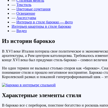
—
Стилевая мебель
—
Текстиль
—
Цветовые сочетания
—
Освещение
—
Аксессуары
—
Интерьер в стиле барокко — фото
Интерьер квартиры в стиле барокко
—
Видео
Из истории барокко
В XVI веке Италия потеряла свое политическое и экономическо
архитектуры, а Рим центром католицизма. Требовалось изменит
конце XVI века был придуман стиль барокко – символ величия 
Ни один термин не вызывал столько споров как «барокко». Сн
понимание стиля и прошло негативное восприятие. Барокко ста
Королевский размах и показной гипертрофированный шик – эт
Характерные элементы стиля
В барокко все с перебором, поистине богатство и роскошь напок