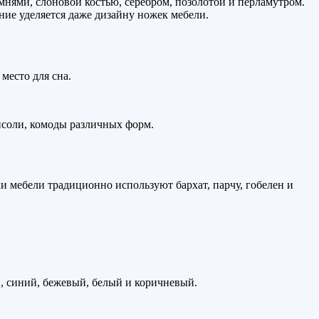
нями, слоновой костью, серебром, позолотой и перламутром.
ие уделяется даже дизайну ножек мебели.
место для сна.
онсоли, комоды различных форм.
ки мебели традиционно используют бархат, парчу, гобелен и
й, синий, бежевый, белый и коричневый.