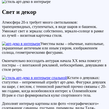
Свет и декор
Атмосфера 20-х требует много светильников:
трапециевидных, ступенчатых, в виде шаров и башенок.
Умножат свет и зеркала: собственно, зеркало-солнце в рамке
из лучей – визитная карточка стиля.
Уместны вазы – обычные, напольные,
украшенные античным или иным узором, изображением
солнца, геометрическими фигурами.
Окончательно воссоздать антураж начала ХХ века помогут
постеры – с винтажной рекламой, небоскребами, девушками в
стиле ретро.
Кстати о девушках:
статуэтки – непременный атрибут арт-деко. Фигурки девушек
на шаре, с веслом, с теннисной ракеткой прочно связаны с 20-
ми годами, когда возобновился интерес к Олимпийским
Играм и стал формироваться культ спортивного тела.
Дополнят интерьер картины или фото «географического»
содержания: саванны, пустыни, пирамиды, виды Тадж-