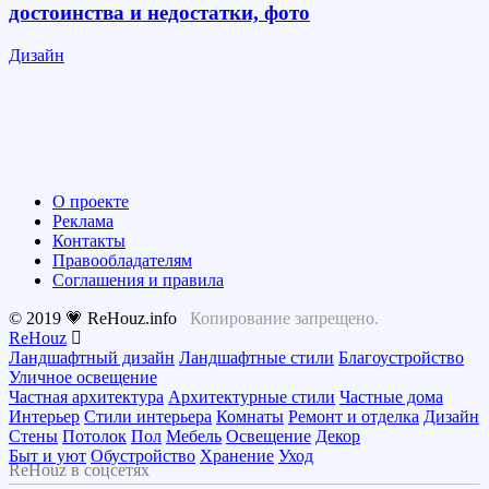
достоинства и недостатки, фото
Дизайн
О проекте
Реклама
Контакты
Правообладателям
Соглашения и правила
© 2019 💗 ReHouz.info
Копирование запрещено.
ReHouz
Ландшафтный дизайн
Ландшафтные стили
Благоустройство
Уличное освещение
Частная архитектура
Архитектурные стили
Частные дома
Интерьер
Стили интерьера
Комнаты
Ремонт и отделка
Дизайн
Стены
Потолок
Пол
Мебель
Освещение
Декор
Быт и уют
Обустройство
Хранение
Уход
ReHouz в соцсетях