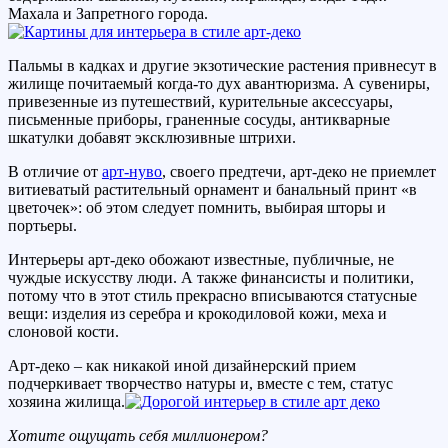
Махала и Запретного города.
Пальмы в кадках и другие экзотические растения привнесут в
жилище почитаемый когда-то дух авантюризма. А сувениры,
привезенные из путешествий, курительные аксессуары,
письменные приборы, граненные сосуды, антикварные
шкатулки добавят эксклюзивные штрихи.
В отличие от
арт-нуво
, своего предтечи, арт-деко не приемлет
витиеватый растительный орнамент и банальный принт «в
цветочек»: об этом следует помнить, выбирая шторы и
портьеры.
Интерьеры арт-деко обожают известные, публичные, не
чуждые искусству люди. А также финансисты и политики,
потому что в этот стиль прекрасно вписываются статусные
вещи: изделия из серебра и крокодиловой кожи, меха и
слоновой кости.
Арт-деко – как никакой иной дизайнерский прием
подчеркивает творчество натуры и, вместе с тем, статус
хозяина жилища.
Хотите ощущать себя миллионером?