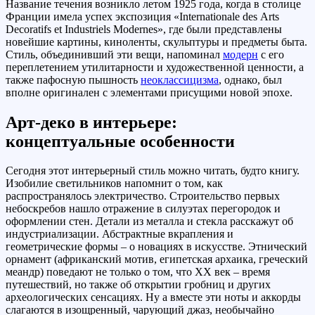
Название течения возникло летом 1925 года, когда в столице
Франции имела успех экспозиция «Internationale des Аrts
Dеcoratifs et Industriels Мodernes», где были представлены
новейшие картины, киноленты, скульптуры и предметы быта.
Стиль, объединивший эти вещи, напоминал
модерн
с его
переплетением утилитарности и художественной ценности, а
также пафосную пышность
неоклассицизма
, однако, был
вполне оригинален с элементами присущими новой эпохе.
Арт-деко в интерьере:
концептуальные особенности
Сегодня этот интерьерный стиль можно читать, будто книгу.
Изобилие светильников напомнит о том, как
распространялось электричество. Строительство первых
небоскребов нашло отражение в силуэтах перегородок и
оформлении стен. Детали из металла и стекла расскажут об
индустриализации. Абстрактные вкрапления и
геометрические формы – о новациях в искусстве. Этнический
орнамент (африканский мотив, египетская архаика, греческий
меандр) поведают не только о том, что ХХ век – время
путешествий, но также об открытии гробниц и других
археологических сенсациях. Ну а вместе эти ноты и аккорды
слагаются в изощренный, чарующий джаз, необычайно