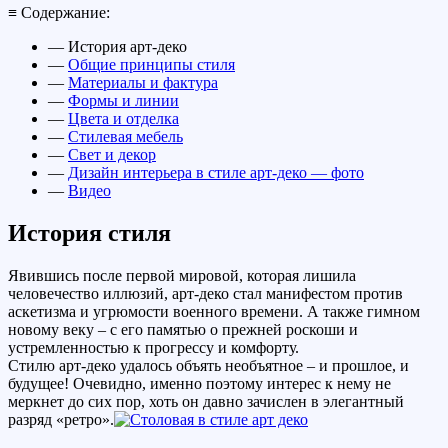
≡ Содержание:
— История арт-деко
—
Общие принципы стиля
—
Материалы и фактура
—
Формы и линии
—
Цвета и отделка
—
Стилевая мебель
—
Свет и декор
—
Дизайн интерьера в стиле арт-деко — фото
—
Видео
История стиля
Явившись после первой мировой, которая лишила
человечество иллюзий, арт-деко стал манифестом против
аскетизма и угрюмости военного времени. А также гимном
новому веку – с его памятью о прежней роскоши и
устремленностью к прогрессу и комфорту.
Стилю арт-деко удалось объять необъятное – и прошлое, и
будущее! Очевидно, именно поэтому интерес к нему не
меркнет до сих пор, хоть он давно зачислен в элегантный
разряд «ретро».