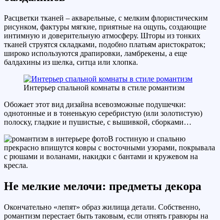
Расцветки тканей – акварельные, с мелким флористическим
рисунком, фактуры мягкие, приятные на ощупь, создающие
интимную и доверительную атмосферу. Шторы из тонких
тканей струятся складками, подобно платьям аристократок;
широко используются драпировки, ламбрекены, а еще
балдахины из шелка, ситца или хлопка.
Интерьер спальной комнаты в стиле романтизм
Обожает этот вид дизайна всевозможные подушечки:
однотонные и в тоненькую серебристую (или золотистую)
полоску, гладкие и пушистые, с вышивкой, сборками…
В гостиную и спальню
прекрасно впишутся ковры с восточными узорами, покрывала
с рюшами и воланами, накидки с бантами и кружевом на
кресла.
Не мелкие мелочи: предметы декора
Окончательно «лепят» образ жилища детали. Собственно,
романтизм перестает быть таковым, если отнять гравюры на