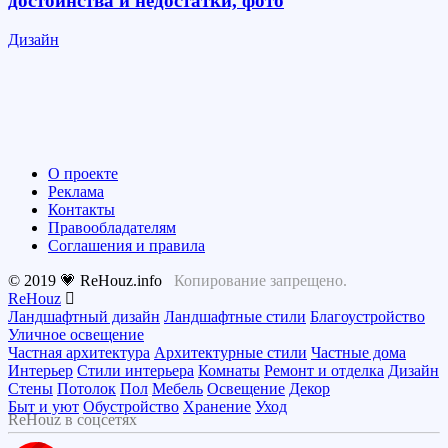
достоинства и недостатки, фото
Дизайн
О проекте
Реклама
Контакты
Правообладателям
Соглашения и правила
© 2019 💗 ReHouz.info
Копирование запрещено.
ReHouz
Ландшафтный дизайн
Ландшафтные стили
Благоустройство
Уличное освещение
Частная архитектура
Архитектурные стили
Частные дома
Интерьер
Стили интерьера
Комнаты
Ремонт и отделка
Дизайн
Стены
Потолок
Пол
Мебель
Освещение
Декор
Быт и уют
Обустройство
Хранение
Уход
ReHouz в соцсетях