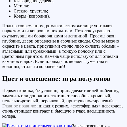
Благородное дерево;
Металл;
Стекло, хрусталь;
Ковры (ковролин).
Полы в современном, романтическом жилище устилают
паркетом или ковровым покрытием. Потолок украшают
скульптурными бордюрчиками и лепниной. Проемы окон
глубокие, двери оправлены в арочные своды. Стены можно
окрасить в цвета, присущими стилю либо оклеить обоями –
атласными или бумажными, в тонкую полоску или с
цветочным принтом. Камень чаще используют для отделки
каминов и арок. Если площадь позволяет – уместны и
колонны, стиль-то королевский!
Цвет и освещение: игра полутонов
Первая скрипка, безусловно, принадлежит лилейно-белому,
заменить или дополнить этот цвет способны кремовый,
пепельно-розовый, персиковый, приглушено-сиреневый…
Главное правило
: никаких резких, «светофорных» переходов,
стиль отрицает контраст и бьющую в глаза насыщенность
колера.
Задача освещения –