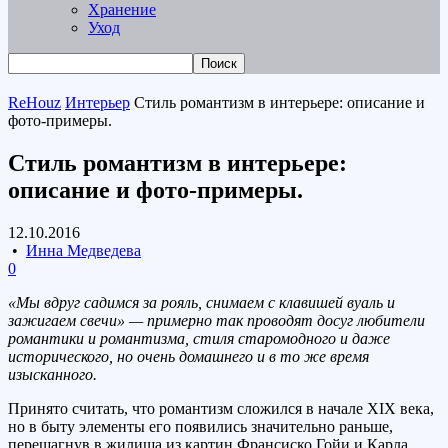
Хранение
Уход
ReHouz
Интерьер
Стиль романтизм в интерьере: описание и
фото-примеры.
Стиль романтизм в интерьере:
описание и фото-примеры.
12.10.2016
•
Инна Медведева
0
«Мы вдруг садимся за рояль, снимаем с клавишей вуаль и
зажигаем свечи» — примерно так проводят досуг любители
романтики и романтизма, стиля старомодного и даже
исторического, но очень домашнего и в то же время
изысканного.
Принято считать, что романтизм сложился в начале ХIХ века,
но в быту элементы его появились значительно раньше,
перешагнув в жилища из картин Франсиско Гойи и Карла