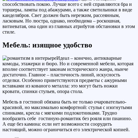
способствовать покою. Лучше всего с ней справляются бра и
торшеры, лампы под абажурами, а также светильники в виде
канделябров. Свет должен быть нерезким, рассеянным,
ласковым. Но люстра, однако, необходима – роскошная,
витиеватая, она один из главных атрибутов обстановки в этом
стиле.
Мебель: изящное удобство
Идеал – конечно, антикварные
комоды, этажерки и бюро. Но и современной мебели, которая
вполне соответствует законам исторического жанра, нынче
достаточно. Главное – пластичность линий, искусность
отделки. Особенно приветствуются предметы с ажурными
вставками из кованого металла: это могут быть ножки
кровати, спинки стульев, опора стола.
Мебель в гостиной обязана быть не только очаровательно-
красивой, но максимально комфортной: стулья с изогнутыми
спинками, кресла с мягкими подлокотниками. Трудно
вообразить себе гостиную-романтик без рояля или пианино.
А еще без камина: если нет возможности соорудить
настоящий, можно ограничиться его электрической копией.