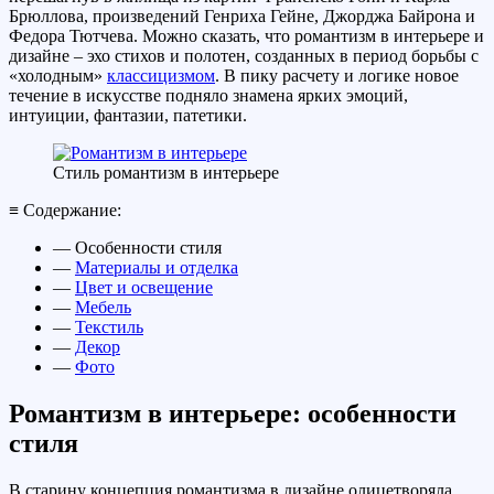
Брюллова, произведений Генриха Гейне, Джорджа Байрона и
Федора Тютчева. Можно сказать, что романтизм в интерьере и
дизайне – эхо стихов и полотен, созданных в период борьбы с
«холодным»
классицизмом
. В пику расчету и логике новое
течение в искусстве подняло знамена ярких эмоций,
интуиции, фантазии, патетики.
Стиль романтизм в интерьере
≡ Содержание:
— Особенности стиля
—
Материалы и отделка
—
Цвет и освещение
—
Мебель
—
Текстиль
—
Декор
—
Фото
Романтизм в интерьере: особенности
стиля
В старину концепция романтизма в дизайне олицетворяла