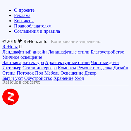
О проекте
Реклама
Контакты
Правообладателям
Соглашения и правила
© 2019 💗 ReHouz.info
Копирование запрещено.
ReHouz
Ландшафтный дизайн
Ландшафтные стили
Благоустройство
Уличное освещение
Частная архитектура
Архитектурные стили
Частные дома
Интерьер
Стили интерьера
Комнаты
Ремонт и отделка
Дизайн
Стены
Потолок
Пол
Мебель
Освещение
Декор
Быт и уют
Обустройство
Хранение
Уход
ReHouz в соцсетях