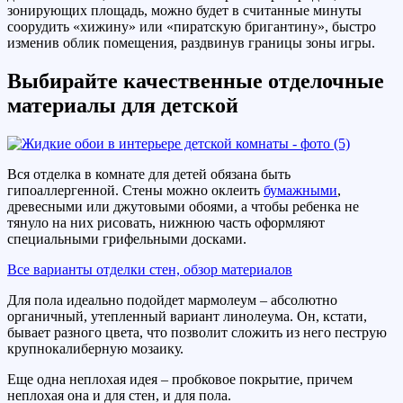
зонирующих площадь, можно будет в считанные минуты
соорудить «хижину» или «пиратскую бригантину», быстро
изменив облик помещения, раздвинув границы зоны игры.
Выбирайте качественные отделочные
материалы для детской
Вся отделка в комнате для детей обязана быть
гипоаллергенной. Стены можно оклеить
бумажными
,
древесными или джутовыми обоями, а чтобы ребенка не
тянуло на них рисовать, нижнюю часть оформляют
специальными грифельными досками.
Все варианты отделки стен, обзор материалов
Для пола идеально подойдет мармолеум – абсолютно
органичный, утепленный вариант линолеума. Он, кстати,
бывает разного цвета, что позволит сложить из него пеструю
крупнокалиберную мозаику.
Еще одна неплохая идея – пробковое покрытие, причем
неплохая она и для стен, и для пола.