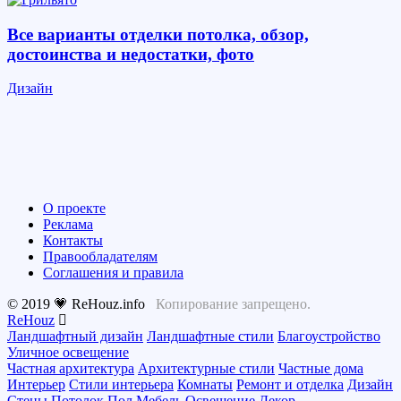
Все варианты отделки потолка, обзор,
достоинства и недостатки, фото
Дизайн
О проекте
Реклама
Контакты
Правообладателям
Соглашения и правила
© 2019 💗 ReHouz.info
Копирование запрещено.
ReHouz
Ландшафтный дизайн
Ландшафтные стили
Благоустройство
Уличное освещение
Частная архитектура
Архитектурные стили
Частные дома
Интерьер
Стили интерьера
Комнаты
Ремонт и отделка
Дизайн
Стены
Потолок
Пол
Мебель
Освещение
Декор