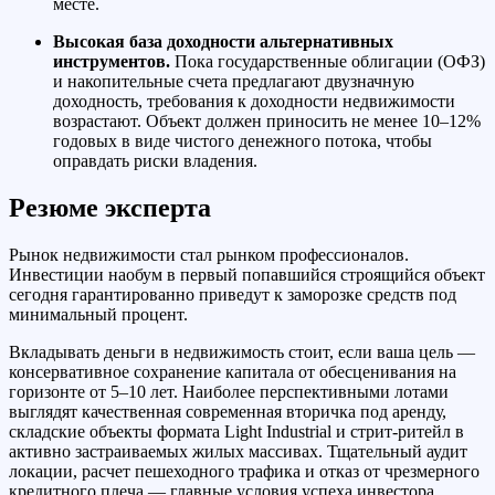
месте.
Высокая база доходности альтернативных
инструментов.
Пока государственные облигации (ОФЗ)
и накопительные счета предлагают двузначную
доходность, требования к доходности недвижимости
возрастают. Объект должен приносить не менее 10–12%
годовых в виде чистого денежного потока, чтобы
оправдать риски владения.
Резюме эксперта
Рынок недвижимости стал рынком профессионалов.
Инвестиции наобум в первый попавшийся строящийся объект
сегодня гарантированно приведут к заморозке средств под
минимальный процент.
Вкладывать деньги в недвижимость стоит, если ваша цель —
консервативное сохранение капитала от обесценивания на
горизонте от 5–10 лет. Наиболее перспективными лотами
выглядят качественная современная вторичка под аренду,
складские объекты формата Light Industrial и стрит-ритейл в
активно застраиваемых жилых массивах. Тщательный аудит
локации, расчет пешеходного трафика и отказ от чрезмерного
кредитного плеча — главные условия успеха инвестора.