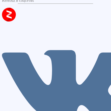
ReHouz в соцсетях