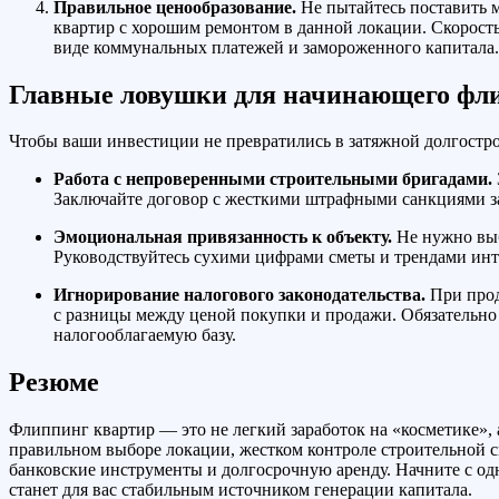
Правильное ценообразование.
Не пытайтесь поставить 
квартир с хорошим ремонтом в данной локации. Скорост
виде коммунальных платежей и замороженного капитала.
Главные ловушки для начинающего фл
Чтобы ваши инвестиции не превратились в затяжной долгостро
Работа с непроверенными строительными бригадами.
Заключайте договор с жесткими штрафными санкциями за
Эмоциональная привязанность к объекту.
Не нужно выби
Руководствуйтесь сухими цифрами сметы и трендами ин
Игнорирование налогового законодательства.
При прод
с разницы между ценой покупки и продажи. Обязательно
налогооблагаемую базу.
Резюме
Флиппинг квартир — это не легкий заработок на «косметике»,
правильном выборе локации, жестком контроле строительной 
банковские инструменты и долгосрочную аренду. Начните с од
станет для вас стабильным источником генерации капитала.