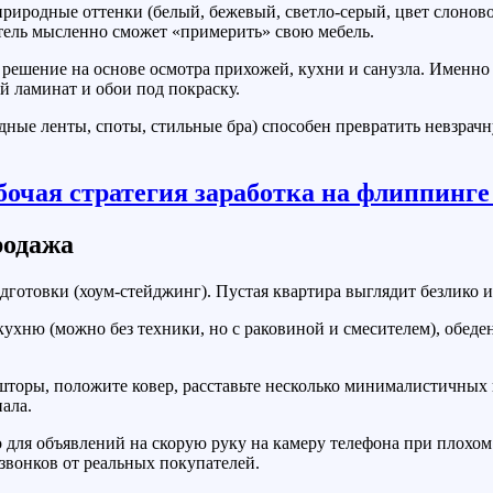
риродные оттенки (белый, бежевый, светло-серый, цвет слонов
атель мысленно сможет «примерить» свою мебель.
ешение на основе осмотра прихожей, кухни и санузла. Именно в
й ламинат и обои под покраску.
ые ленты, споты, стильные бра) способен превратить невзрачн
родажа
готовки (хоум-стейджинг). Пустая квартира выглядит безлико и 
хню (можно без техники, но с раковиной и смесителем), обеден
торы, положите ковер, расставьте несколько минималистичных в
ала.
 для объявлений на скорую руку на камеру телефона при плохом
звонков от реальных покупателей.