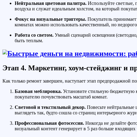
Нейтральная цветовая палитра.
Используйте светлые, п
воздуха и служат идеальным холстом, на который покуп
Фокус на визуальные триггеры.
Покупатель принимает р
комнатах можно использовать качественный, но недорого
Работа со светом.
Умный сценарий освещения (светодиодн
быть теплым.
Этап 4. Маркетинг, хоум-стейджинг и п
Как только ремонт завершен, наступает этап предпродажной под
Базовая меблировка.
Установите стильную бюджетную ку
покупателю почувствовать масштаб комнат.
Световой и текстильный декор.
Повесьте нейтральные ш
выглядеть так, будто сошла со страниц интерьерного журн
Профессиональная фотосессия.
Никогда не делайте фото
визуальный контент генерирует в 5 раз больше входящих 