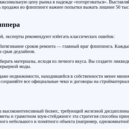
максимальную цену рынка в надежде «поторговаться». Выставля
ь продажи во флиппинге важнее попытки выжать лишние 50 тыся
иппера
й, эксперты рекомендуют избегать классических ошибок:
Затягивание сроков ремонта — главный враг флиппинга. Каждый
 срыв дедлайнов.
рать материалы, исходя из личного вкуса. Вы создаете ликвидны
терьерной моды.
аже недвижимости, находившейся в собственности менее минимал
 сохраняйте все официальные чеки и договоры на стройматериал
 а высокоинтенсивный бизнес, требующий железной дисциплины,
сметы и грамотном хоум-стейджинге эта стратегия способна при
ного небольшого и понятного объекта (например, однокомнатно