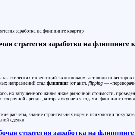
ратегия заработка на флиппинге квартир
чая стратегия заработка на флиппинге 
я классических инвестиций «в котлован» заставили инвесторов
мых направлений стал
флиппинг
(от англ.
flipping
— «переворачи
ного, но запущенного жилья ниже рыночной стоимости, проведе
олгосрочной аренды, которая окупается годами, флиппинг позволя
кие расчеты, знание строительных норм и психологии покупате
ьной сделки.