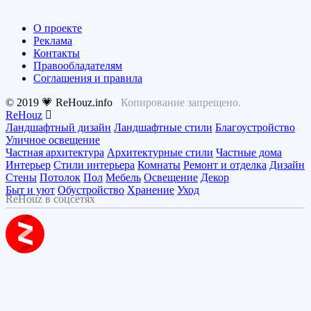
О проекте
Реклама
Контакты
Правообладателям
Соглашения и правила
© 2019 💗 ReHouz.info
Копирование запрещено.
ReHouz
Ландшафтный дизайн
Ландшафтные стили
Благоустройство
Уличное освещение
Частная архитектура
Архитектурные стили
Частные дома
Интерьер
Стили интерьера
Комнаты
Ремонт и отделка
Дизайн
Стены
Потолок
Пол
Мебель
Освещение
Декор
Быт и уют
Обустройство
Хранение
Уход
ReHouz в соцсетях