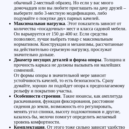
обычный 2-местный образец. Но если у вас много
домочадцев или вы любите приглашать на дачу друзей –
выберите либо 3-местную модификацию, либо
подумайте о покупке двух парных качелей.
Максимальная нагрузка
. Этот показатель зависит от
количества «посадочных» мест и класса садовой мебели.
Он варьируется от 150 до 400 кг. Если средства
позволяют, лучше выбрать товар с максимальным
нормативом. Конструкция и механизмы, рассчитанные
на действительно серьезную нагрузку, прослужат
значительно дольше.
Диаметр несущих деталей и форма опоры
. Толщина и
прочность каркаса не должны вызывать ни малейших
сомнений.
От формы опоры в значительной мере зависит
устойчивость качелей, то есть безопасность. Сразу
думайте, хорошо ли подойдет опора к предполагаемому
рельефу и покрытию участка.
Особенности строения
. Такие нюансы, как амплитуда
раскачивания, функция фиксирования, расстояние
сидения до земли, возможность его регулировать,
менять угол спинки, высоту подлокотников и другие,
казалось бы, мелочи помогут определить желаемый
уровень комфортности.
Комплектация
. От этого тоже сильно зависит удобство