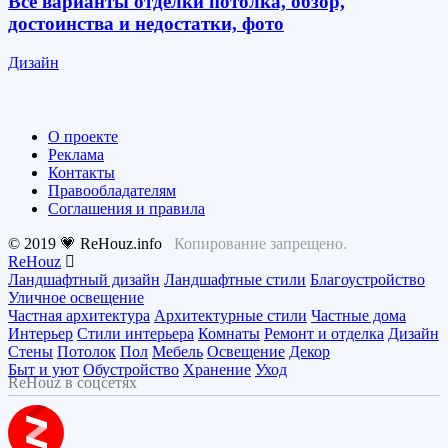
Все варианты отделки потолка, обзор,
достоинства и недостатки, фото
Дизайн
О проекте
Реклама
Контакты
Правообладателям
Соглашения и правила
© 2019 💗 ReHouz.info
Копирование запрещено.
ReHouz
Ландшафтный дизайн
Ландшафтные стили
Благоустройство
Уличное освещение
Частная архитектура
Архитектурные стили
Частные дома
Интерьер
Стили интерьера
Комнаты
Ремонт и отделка
Дизайн
Стены
Потолок
Пол
Мебель
Освещение
Декор
Быт и уют
Обустройство
Хранение
Уход
ReHouz в соцсетях