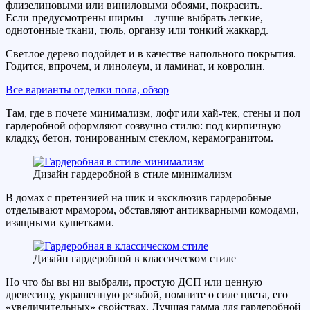
флизелиновыми или виниловыми обоями, покрасить.
Если предусмотрены ширмы – лучше выбрать легкие,
однотонные ткани, тюль, органзу или тонкий жаккард.
Светлое дерево подойдет и в качестве напольного покрытия.
Годится, впрочем, и линолеум, и ламинат, и ковролин.
Все варианты отделки пола, обзор
Там, где в почете минимализм, лофт или хай-тек, стены и пол
гардеробной оформляют созвучно стилю: под кирпичную
кладку, бетон, тонированным стеклом, керамогранитом.
Дизайн гардеробной в стиле минимализм
В домах с претензией на шик и эксклюзив гардеробные
отделывают мрамором, обставляют антикварными комодами,
изящными кушетками.
Дизайн гардеробной в классическом стиле
Но что бы вы ни выбрали, простую ДСП или ценную
древесину, украшенную резьбой, помните о силе цвета, его
«увеличительных» свойствах. Лучшая гамма для гардеробной