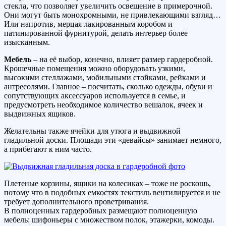
стекла, что позволяет увеличить освещение в примерочной.
Они могут быть монохромными, не привлекающими взгляд…
Или напротив, мерцая лакированным коробом и
патинированной фурнитурой, делать интерьер более
изысканным.
Мебель
– на её выбор, конечно, влияет размер гардеробной.
Крошечные помещения можно оборудовать узкими,
высокими стеллажами, мобильными стойками, рейками и
антресолями. Главное – посчитать, сколько одежды, обуви и
сопутствующих аксессуаров используется в семье, и
предусмотреть необходимое количество вешалок, ячеек и
выдвижных ящиков.
Желательны также ячейки для утюга и выдвижной
гладильной доски. Площади эти «девайсы» занимает немного,
а прибегают к ним часто.
Плетеные корзины, ящики на колесиках – тоже не роскошь,
потому что в подобных емкостях текстиль вентилируется и не
требует дополнительного проветривания.
В полноценных гардеробных размещают полноценную
мебель: шифоньеры с множеством полок, этажерки, комоды.