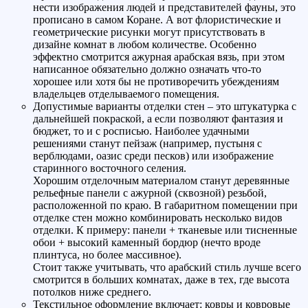
нести изображения людей и представителей фауны, это
прописано в самом Коране. А вот флористические и
геометрические рисунки могут присутствовать в
дизайне комнат в любом количестве. Особенно
эффектно смотрится ажурная арабская вязь, при этом
написанное обязательно должно означать что-то
хорошее или хотя бы не противоречить убеждениям
владельцев отделываемого помещения.
Допустимые варианты отделки стен – это штукатурка с
дальнейшей покраской, а если позволяют фантазия и
бюджет, то и с росписью. Наиболее удачными
решениями станут пейзаж (например, пустыня с
верблюдами, оазис среди песков) или изображение
старинного восточного селения.
Хорошим отделочным материалом станут деревянные
рельефные панели с ажурной (сквозной) резьбой,
расположенной по краю. В габаритном помещении при
отделке стен можно комбинировать несколько видов
отделки. К примеру: панели + тканевые или тисненные
обои + высокий каменный бордюр (нечто вроде
плинтуса, но более массивное).
Стоит также учитывать, что арабский стиль лучше всего
смотрится в больших комнатах, даже в тех, где высота
потолков ниже среднего.
Текстильное оформление включает: ковры и ковровые