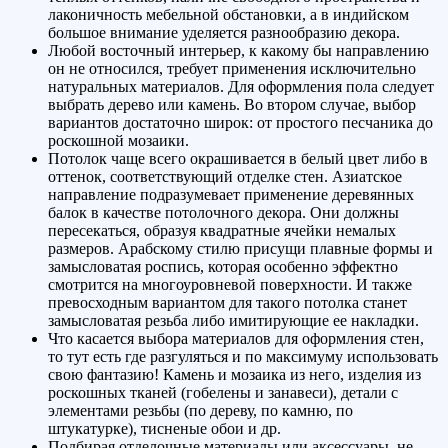
лаконичность мебельной обстановки, а в индийском
большое внимание уделяется разнообразию декора.
Любой восточный интерьер, к какому бы направлению
он не относился, требует применения исключительно
натуральных материалов. Для оформления пола следует
выбрать дерево или камень. Во втором случае, выбор
вариантов достаточно широк: от простого песчаника до
роскошной мозаики.
Потолок чаще всего окрашивается в белый цвет либо в
оттенок, соответствующий отделке стен. Азиатское
направление подразумевает применение деревянных
балок в качестве потолочного декора. Они должны
пересекаться, образуя квадратные ячейки немалых
размеров. Арабскому стилю присущи плавные формы и
замысловатая роспись, которая особенно эффектно
смотрится на многоуровневой поверхности. И также
превосходным вариантом для такого потолка станет
замысловатая резьба либо имитирующие ее накладки.
Что касается выбора материалов для оформления стен,
то тут есть где разгуляться и по максимуму использовать
свою фантазию! Камень и мозаика из него, изделия из
роскошных тканей (гобелены и занавеси), детали с
элементами резьбы (по дереву, по камню, по
штукатурке), тисненые обои и др.
Подбирая отделочные материалы или аксессуары, не