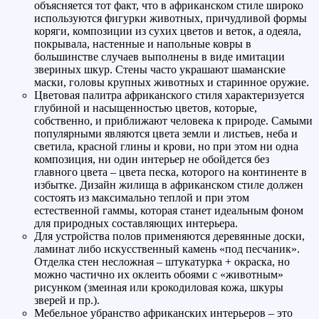
объясняется тот факт, что в африканском стиле широко
используются фигурки животных, причудливой формы
коряги, композиции из сухих цветов и веток, а одеяла,
покрывала, настенные и напольные ковры в
большинстве случаев выполнены в виде имитации
звериных шкур. Стены часто украшают шаманские
маски, головы крупных животных и старинное оружие.
Цветовая палитра африканского стиля характеризуется
глубиной и насыщенностью цветов, которые,
собственно, и приближают человека к природе. Самыми
популярными являются цвета земли и листьев, неба и
светила, красной глины и крови, но при этом ни одна
композиция, ни один интерьер не обойдется без
главного цвета – цвета песка, которого на континенте в
избытке. Дизайн жилища в африканском стиле должен
состоять из максимально теплой и при этом
естественной гаммы, которая станет идеальным фоном
для природных составляющих интерьера.
Для устройства полов применяются деревянные доски,
ламинат либо искусственный камень «под песчаник».
Отделка стен несложная – штукатурка + окраска, но
можно частично их оклеить обоями с «животным»
рисунком (змеиная или крокодиловая кожа, шкуры
зверей и пр.).
Мебельное убранство африканских интерьеров – это