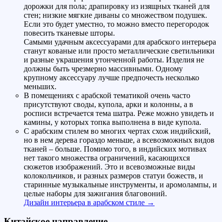
дорожки для пола; драпировку из изящных тканей для
стен; низкие мягкие диваны со множеством подушек.
Если это будет уместно, то можно вместо перегородок
повесить тканевые шторы.
Самыми удачным аксессуарами для арабского интерьера
станут кованые или просто металлические светильники
и разные украшения утонченной работы. Изделия не
должны быть чрезмерно массивными. Одному
крупному аксессуару лучше предпочесть несколько
меньших.
В помещениях с арабской тематикой очень часто
присутствуют своды, купола, арки и колонны, а в
росписи встречается тема шатра. Реже можно увидеть и
камины, у которых топка выполнена в виде купола.
С арабским стилем во многих чертах схож индийский,
но в нем дерева гораздо меньше, а всевозможных видов
тканей – больше. Помимо того, в индийских мотивах
нет такого множества ограничений, касающихся
сюжетов изображений. Это и всевозможные виды
колокольчиков, и разных размеров статуи божеств, и
старинные музыкальные инструменты, и аромолампы, и
целые наборы для зажигания благовоний.
Дизайн интерьера в арабском стиле →
Китайское направление