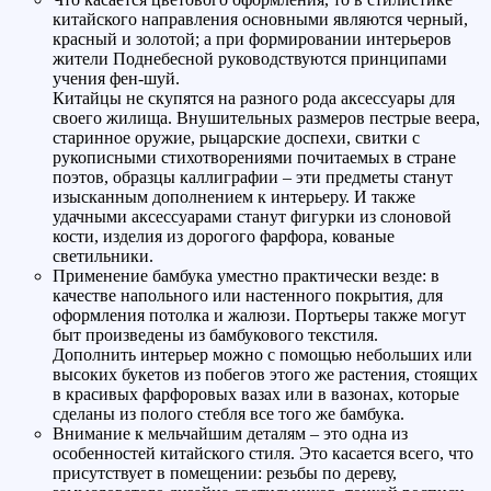
китайского направления основными являются черный,
красный и золотой; а при формировании интерьеров
жители Поднебесной руководствуются принципами
учения фен-шуй.
Китайцы не скупятся на разного рода аксессуары для
своего жилища. Внушительных размеров пестрые веера,
старинное оружие, рыцарские доспехи, свитки с
рукописными стихотворениями почитаемых в стране
поэтов, образцы каллиграфии – эти предметы станут
изысканным дополнением к интерьеру. И также
удачными аксессуарами станут фигурки из слоновой
кости, изделия из дорогого фарфора, кованые
светильники.
Применение бамбука уместно практически везде: в
качестве напольного или настенного покрытия, для
оформления потолка и жалюзи. Портьеры также могут
быт произведены из бамбукового текстиля.
Дополнить интерьер можно с помощью небольших или
высоких букетов из побегов этого же растения, стоящих
в красивых фарфоровых вазах или в вазонах, которые
сделаны из полого стебля все того же бамбука.
Внимание к мельчайшим деталям – это одна из
особенностей китайского стиля. Это касается всего, что
присутствует в помещении: резьбы по дереву,