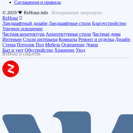
Соглашения и правила
© 2019 💗 ReHouz.info
Копирование запрещено.
ReHouz
Ландшафтный дизайн
Ландшафтные стили
Благоустройство
Уличное освещение
Частная архитектура
Архитектурные стили
Частные дома
Интерьер
Стили интерьера
Комнаты
Ремонт и отделка
Дизайн
Стены
Потолок
Пол
Мебель
Освещение
Декор
Быт и уют
Обустройство
Хранение
Уход
ReHouz в соцсетях