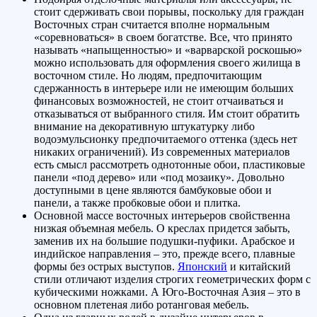
стоит сдерживать свои порывы, поскольку для граждан
Восточных стран считается вполне нормальным
«соревноваться» в своем богатстве. Все, что принято
называть «напыщенностью» и «варварской роскошью»
можно использовать для оформления своего жилища в
восточном стиле. Но людям, предпочитающим
сдержанность в интерьере или не имеющим больших
финансовых возможностей, не стоит отчаиваться и
отказываться от выбранного стиля. Им стоит обратить
внимание на декоративную штукатурку либо
водоэмульсионку предпочитаемого оттенка (здесь нет
никаких ограничений). Из современных материалов
есть смысл рассмотреть однотонные обои, пластиковые
панели «под дерево» или «под мозаику». Довольно
доступными в цене являются бамбуковые обои и
панели, а также пробковые обои и плитка.
Основной массе восточных интерьеров свойственна
низкая объемная мебель. О креслах придется забыть,
заменив их на большие подушки-пуфики. Арабское и
индийское направления – это, прежде всего, плавные
формы без острых выступов.
Японский
и китайский
стили отличают изделия строгих геометрических форм с
кубическими ножками. А Юго-Восточная Азия – это в
основном плетеная либо ротанговая мебель.