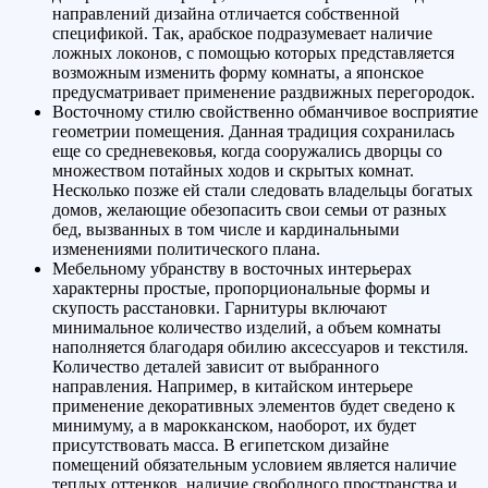
направлений дизайна отличается собственной
спецификой. Так, арабское подразумевает наличие
ложных локонов, с помощью которых представляется
возможным изменить форму комнаты, а японское
предусматривает применение раздвижных перегородок.
Восточному стилю свойственно обманчивое восприятие
геометрии помещения. Данная традиция сохранилась
еще со средневековья, когда сооружались дворцы со
множеством потайных ходов и скрытых комнат.
Несколько позже ей стали следовать владельцы богатых
домов, желающие обезопасить свои семьи от разных
бед, вызванных в том числе и кардинальными
изменениями политического плана.
Мебельному убранству в восточных интерьерах
характерны простые, пропорциональные формы и
скупость расстановки. Гарнитуры включают
минимальное количество изделий, а объем комнаты
наполняется благодаря обилию аксессуаров и текстиля.
Количество деталей зависит от выбранного
направления. Например, в китайском интерьере
применение декоративных элементов будет сведено к
минимуму, а в марокканском, наоборот, их будет
присутствовать масса. В египетском дизайне
помещений обязательным условием является наличие
теплых оттенков, наличие свободного пространства и