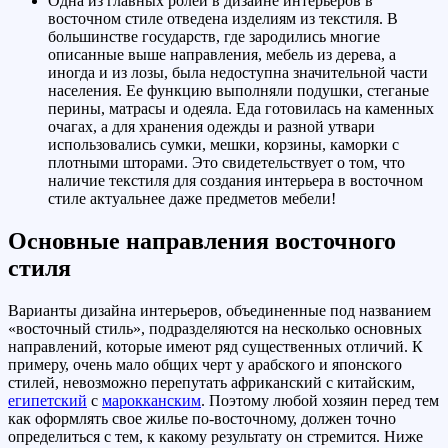
Одна из главных ролей в дизайне интерьеров в
восточном стиле отведена изделиям из текстиля. В
большинстве государств, где зародились многие
описанные выше направления, мебель из дерева, а
иногда и из лозы, была недоступна значительной части
населения. Ее функцию выполняли подушки, стеганые
перины, матрасы и одеяла. Еда готовилась на каменных
очагах, а для хранения одежды и разной утвари
использовались сумки, мешки, корзины, каморки с
плотными шторами. Это свидетельствует о том, что
наличие текстиля для создания интерьера в восточном
стиле актуальнее даже предметов мебели!
Основные направления восточного
стиля
Варианты дизайна интерьеров, объединенные под названием
«восточный стиль», подразделяются на несколько основных
направлений, которые имеют ряд существенных отличий. К
примеру, очень мало общих черт у арабского и японского
стилей, невозможно перепутать африканский с китайским,
египетский
с
марокканским
. Поэтому любой хозяин перед тем
как оформлять свое жилье по-восточному, должен точно
определиться с тем, к какому результату он стремится. Ниже