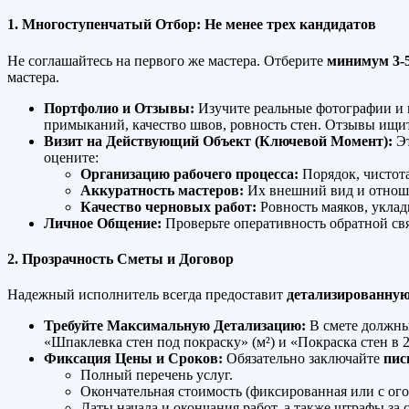
1. Многоступенчатый Отбор: Не менее трех кандидатов
Не соглашайтесь на первого же мастера. Отберите
минимум 3-
мастера.
Портфолио и Отзывы:
Изучите реальные фотографии и в
примыканий, качество швов, ровность стен. Отзывы ищите
Визит на Действующий Объект (Ключевой Момент):
Эт
оцените:
Организацию рабочего процесса:
Порядок, чистот
Аккуратность мастеров:
Их внешний вид и отноше
Качество черновых работ:
Ровность маяков, укла
Личное Общение:
Проверьте оперативность обратной свя
2. Прозрачность Сметы и Договор
Надежный исполнитель всегда предоставит
детализированную
Требуйте Максимальную Детализацию:
В смете должны 
«Шпаклевка стен под покраску» (м²) и «Покраска стен в 2
Фиксация Цены и Сроков:
Обязательно заключайте
пис
Полный перечень услуг.
Окончательная стоимость (фиксированная или с о
Даты начала и окончания работ, а также штрафы за 