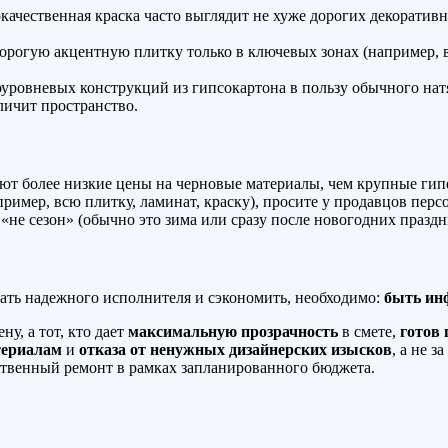
ачественная краска часто выглядит не хуже дорогих декоративн
орогую акцентную плитку только в ключевых зонах (например, в
уровневых конструкций из гипсокартона в пользу обычного нат
еличит пространство.
ют более низкие цены на черновые материалы, чем крупные гип
ример, всю плитку, ламинат, краску), просите у продавцов перс
е сезон» (обычно это зима или сразу после новогодних праздник
рать надежного исполнителя и сэкономить, необходимо:
быть ин
у, а тот, кто дает
максимальную прозрачность
в смете,
готов 
териалам
и
отказа от ненужных дизайнерских изысков
, а не 
ственный ремонт в рамках запланированного бюджета.