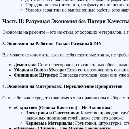
Порядок оплаты (поэтапно, по факту выполнения рабо
Условия гарантии на выполненные работы (стандарт 
Часть II: Разумная Экономия без Потери Качеств
Экономия на ремонте – это не отказ от хороших материалов, а
3. Экономия на Работах: Только Разумный DIY
Вы можете сэкономить, взяв на себя некоторые этапы, не тре
Демонтаж:
Снос перегородок, снятие старых обоев, ламин
Уборка и Вывоз Мусора:
Если есть возможность организ
Финишные Штрихи:
Покраска потолков (если они уже 
4. Экономия на Материалах: Переключение Приоритетов
Самые большие средства экономятся на правильном выборе ма
«Скрытое» (Основа Качества) – Не Экономим!
Электрика и Сантехника:
Качество проводов, тру
надежных производителей, даже если это дороже.
Черновые Материалы:
Грунтовки, штукатурка, ст
«Видимое» (Дизайн) – Где Можно Сэкономить: