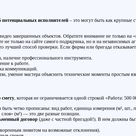
5 потенциальных исполнителей
– это могут быть как крупные 
идео завершенных объектов. Обратите внимание не только на «к
 не только на сайте самого подрядчика, но и на независимых аг
о лучший способ проверки. Если фирма или бригада отказываетс
а, наличие профессионального инструмента.
ние к работе.
дка коммуникаций.
зи, умение мастера объяснить технические моменты простым язы
 смету
, которая не ограничивается одной строкой «Работа: 500 0
быть четко прописаны: вид работ, единица измерения (м², шт., п
 слоя» (м²) — это две разные позиции.
ьменный договор
(даже с частной бригадой!). В нем должны бы
говоренным лимитом на возможные отклонения).
срыв сроков.