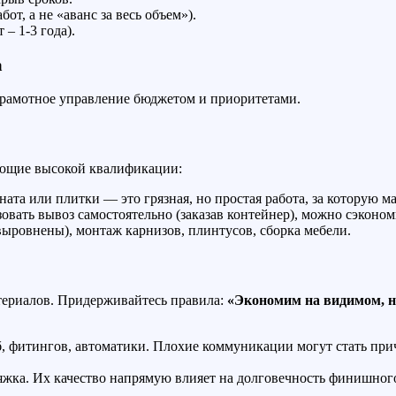
т, а не «аванс за весь объем»).
– 1-3 года).
а
 грамотное управление бюджетом и приоритетами.
бующие высокой квалификации:
ата или плитки — это грязная, но простая работа, за которую ма
овать вывоз самостоятельно (заказав контейнер), можно сэконом
выровнены), монтаж карнизов, плинтусов, сборка мебели.
териалов. Придерживайтесь правила:
«Экономим на видимом, н
б, фитингов, автоматики. Плохие коммуникации могут стать пр
яжка. Их качество напрямую влияет на долговечность финишного 