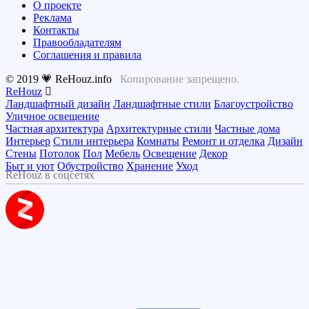
О проекте
Реклама
Контакты
Правообладателям
Соглашения и правила
© 2019 💗 ReHouz.info
Копирование запрещено.
ReHouz
Ландшафтный дизайн
Ландшафтные стили
Благоустройство
Уличное освещение
Частная архитектура
Архитектурные стили
Частные дома
Интерьер
Стили интерьера
Комнаты
Ремонт и отделка
Дизайн
Стены
Потолок
Пол
Мебель
Освещение
Декор
Быт и уют
Обустройство
Хранение
Уход
ReHouz в соцсетях