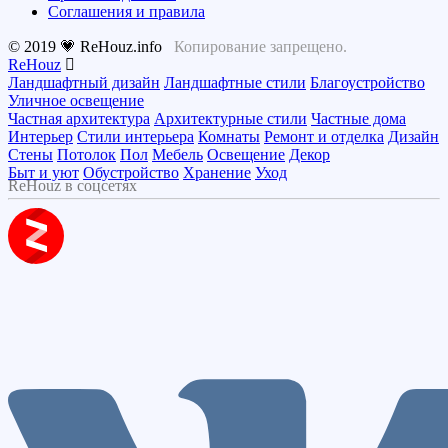
Соглашения и правила
© 2019 💗 ReHouz.info
Копирование запрещено.
ReHouz
Ландшафтный дизайн
Ландшафтные стили
Благоустройство
Уличное освещение
Частная архитектура
Архитектурные стили
Частные дома
Интерьер
Стили интерьера
Комнаты
Ремонт и отделка
Дизайн
Стены
Потолок
Пол
Мебель
Освещение
Декор
Быт и уют
Обустройство
Хранение
Уход
ReHouz в соцсетях