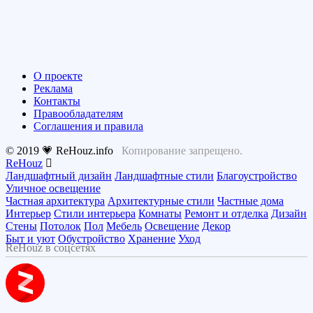
О проекте
Реклама
Контакты
Правообладателям
Соглашения и правила
© 2019 💗 ReHouz.info
Копирование запрещено.
ReHouz
Ландшафтный дизайн
Ландшафтные стили
Благоустройство
Уличное освещение
Частная архитектура
Архитектурные стили
Частные дома
Интерьер
Стили интерьера
Комнаты
Ремонт и отделка
Дизайн
Стены
Потолок
Пол
Мебель
Освещение
Декор
Быт и уют
Обустройство
Хранение
Уход
ReHouz в соцсетях