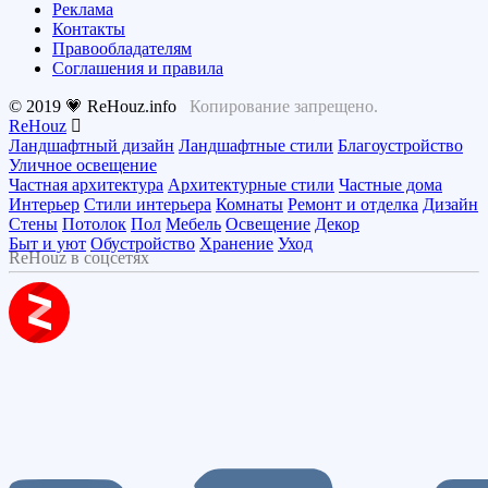
Реклама
Контакты
Правообладателям
Соглашения и правила
© 2019 💗 ReHouz.info
Копирование запрещено.
ReHouz
Ландшафтный дизайн
Ландшафтные стили
Благоустройство
Уличное освещение
Частная архитектура
Архитектурные стили
Частные дома
Интерьер
Стили интерьера
Комнаты
Ремонт и отделка
Дизайн
Стены
Потолок
Пол
Мебель
Освещение
Декор
Быт и уют
Обустройство
Хранение
Уход
ReHouz в соцсетях