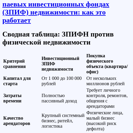
Сводная таблица: ЗПИФН против
физической недвижимости
Покупка
Инвестиционный
Критерий
физического
ЗПИФ
сравнения
объекта (квартира/
недвижимости
офис)
Капитал для
От 1 000 до 100 000
От нескольких
старта
рублей
миллионов рублей
Требует личного
Затраты
Полностью
контроля, ремонтов,
времени
пассивный доход
общения с
арендаторами
Физические лица,
Крупный системный
Качество
малый бизнес
бизнес, ритейл,
арендаторов
(высокий риск
логистика
дефолта)