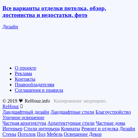
Все варианты отделки потолка, обзор,
достоинства и недостатки, фото
Дизайн
О проекте
Реклама
Контакты
Правообладателям
Соглашения и правила
© 2019 💗 ReHouz.info
Копирование запрещено.
ReHouz
Ландшафтный дизайн
Ландшафтные стили
Благоустройство
Уличное освещение
Частная архитектура
Архитектурные стили
Частные дома
Интерьер
Стили интерьера
Комнаты
Ремонт и отделка
Дизайн
Стены
Потолок
Пол
Мебель
Освещение
Декор