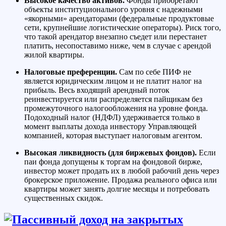
Высокое качество активов.
Фонды приобретают
объекты институционального уровня с надежными
«якорными» арендаторами (федеральные продуктовые
сети, крупнейшие логистические операторы). Риск того,
что такой арендатор внезапно съедет или перестанет
платить, несопоставимо ниже, чем в случае с арендой
жилой квартиры.
Налоговые преференции.
Сам по себе ПИФ не
является юридическим лицом и не платит налог на
прибыль. Весь входящий арендный поток
реинвестируется или распределяется пайщикам без
промежуточного налогообложения на уровне фонда.
Подоходный налог (НДФЛ) удерживается только в
момент выплаты дохода инвестору Управляющей
компанией, которая выступает налоговым агентом.
Высокая ликвидность (для биржевых фондов).
Если
паи фонда допущены к торгам на фондовой бирже,
инвестор может продать их в любой рабочий день через
брокерское приложение. Продажа реального офиса или
квартиры может занять долгие месяцы и потребовать
существенных скидок.