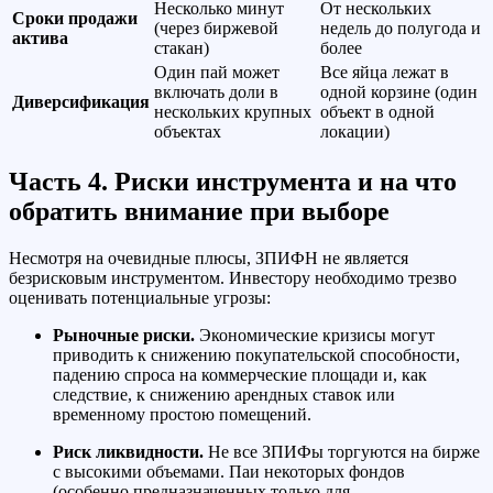
Несколько минут
От нескольких
Сроки продажи
(через биржевой
недель до полугода и
актива
стакан)
более
Один пай может
Все яйца лежат в
включать доли в
одной корзине (один
Диверсификация
нескольких крупных
объект в одной
объектах
локации)
Часть 4. Риски инструмента и на что
обратить внимание при выборе
Несмотря на очевидные плюсы, ЗПИФН не является
безрисковым инструментом. Инвестору необходимо трезво
оценивать потенциальные угрозы:
Рыночные риски.
Экономические кризисы могут
приводить к снижению покупательской способности,
падению спроса на коммерческие площади и, как
следствие, к снижению арендных ставок или
временному простою помещений.
Риск ликвидности.
Не все ЗПИФы торгуются на бирже
с высокими объемами. Паи некоторых фондов
(особенно предназначенных только для