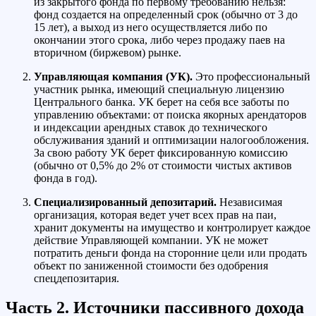
из закрытого фонда по первому требованию нельзя:
фонд создается на определенный срок (обычно от 3 до
15 лет), а выход из него осуществляется либо по
окончании этого срока, либо через продажу паев на
вторичном (биржевом) рынке.
Управляющая компания (УК).
Это профессиональный
участник рынка, имеющий специальную лицензию
Центрального банка. УК берет на себя все заботы по
управлению объектами: от поиска якорных арендаторов
и индексации арендных ставок до технического
обслуживания зданий и оптимизации налогообложения.
За свою работу УК берет фиксированную комиссию
(обычно от 0,5% до 2% от стоимости чистых активов
фонда в год).
Специализированный депозитарий.
Независимая
организация, которая ведет учет всех прав на паи,
хранит документы на имущество и контролирует каждое
действие Управляющей компании. УК не может
потратить деньги фонда на сторонние цели или продать
объект по заниженной стоимости без одобрения
спецдепозитария.
Часть 2. Источники пассивного дохода