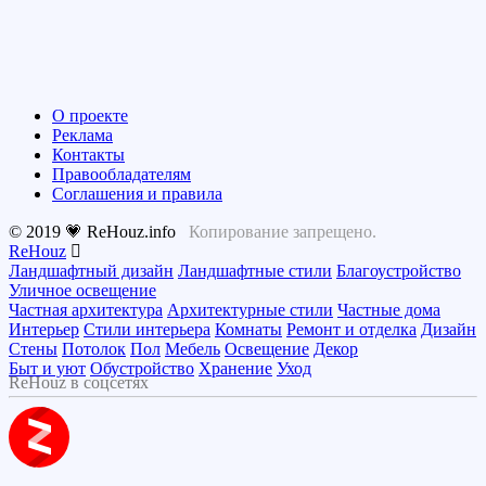
О проекте
Реклама
Контакты
Правообладателям
Соглашения и правила
© 2019 💗 ReHouz.info
Копирование запрещено.
ReHouz
Ландшафтный дизайн
Ландшафтные стили
Благоустройство
Уличное освещение
Частная архитектура
Архитектурные стили
Частные дома
Интерьер
Стили интерьера
Комнаты
Ремонт и отделка
Дизайн
Стены
Потолок
Пол
Мебель
Освещение
Декор
Быт и уют
Обустройство
Хранение
Уход
ReHouz в соцсетях