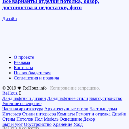
Все варианты отделки потолка, обзор,
достоинства и недостатки, фото
Дизайн
О проекте
Реклама
Контакты
Правообладателям
Соглашения и правила
© 2019 💗 ReHouz.info
Копирование запрещено.
ReHouz
Ландшафтный дизайн
Ландшафтные стили
Благоустройство
Уличное освещение
Частная архитектура
Архитектурные стили
Частные дома
Интерьер
Стили интерьера
Комнаты
Ремонт и отделка
Дизайн
Стены
Потолок
Пол
Мебель
Освещение
Декор
Быт и уют
Обустройство
Хранение
Уход
ReHouz в соцсетях