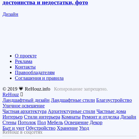
достоинства и недостатки, фото
Дизайн
О проекте
Реклама
Контакты
Правообладателям
Соглашения и правила
© 2019 💗 ReHouz.info
Копирование запрещено.
ReHouz
Ландшафтный дизайн
Ландшафтные стили
Благоустройство
Уличное освещение
Частная архитектура
Архитектурные стили
Частные дома
Интерьер
Стили интерьера
Комнаты
Ремонт и отделка
Дизайн
Стены
Потолок
Пол
Мебель
Освещение
Декор
Быт и уют
Обустройство
Хранение
Уход
ReHouz в соцсетях