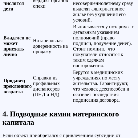
вердикт органов
числятся
несовершеннолетнему сразу
опеки
дети
выделят альтернативное
жилье без ухудшения его
условий.
Выписывается у нотариуса с
детальным указанием
Владелец не
полномочий (право
Нотариальная
может
подписи, получение денег).
доверенность на
приехать
Стоит помнить, что
продажу
лично
покупатели относятся к
таким сделкам
настороженно.
Берутся в медицинских
Справки из
учреждениях по месту
Продавец
профильных
жительства. Гарантируют,
преклонного
диспансеров
что человек дееспособен и
возраста
(ПНД и НД)
осознает последствия
подписания договора.
4. Подводные камни материнского
капитала
Если объект приобретался с привлечением субсидий от