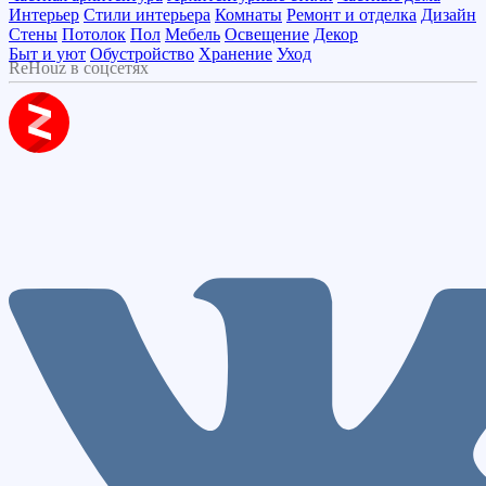
Интерьер
Стили интерьера
Комнаты
Ремонт и отделка
Дизайн
Стены
Потолок
Пол
Мебель
Освещение
Декор
Быт и уют
Обустройство
Хранение
Уход
ReHouz в соцсетях