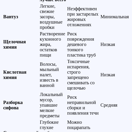
Легкие,
Неэффективен
свежие
при застарелых
Вантуз
засоры,
Минимальная
жировых
воздушные
отложениях
пробки
Растворение
Риск
кухонного
повреждения
Щелочная
жира,
дешевого
Низкая
химия
остатков
тонкого
пищи
пластика труб
Токсичные
Волосы,
испарения,
мыльный
Кислотная
строго
налет,
Низкая
химия
запрещено
известь в
смешивать со
ванной
щелочью
Локальный
Риск
мусор,
Разборка
неправильной
упавшие
Средняя
сифона
сборки и
мелкие
появления течи
предметы
Глубокие
Можно
глухие
поцарапать