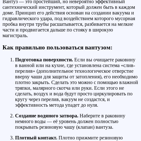
Вантуз — это простейший, но невероятно эффективный
сантехнический инструмент, который должен быть в каждом
доме. Принцип его действия основан на создании вакуума и
гидравлического удара, под воздействием которого мусорная
пробка внутри трубы расшатывается, разбивается на мелкие
части и продвигается дальше по стояку в широкую
магистраль.
Как правильно пользоваться вантузом:
Подготовка поверхности.
Если вы очищаете раковину
в ванной или на кухне, где установлена система «слив-
перелив» (дополнительное технологическое отверстие
вверху чаши для защиты от затопления), его необходимо
плотно закрыть. Сделать это можно с помощью влажной
тряпки, малярного скотча или руки. Если этого не
сделать, воздух и вода будут просто циркулировать по
кругу через перелив, вакуум не создастся, и
эффективность метода упадет до нуля.
Создание водяного затвора.
Наберите в раковину
немного воды — её уровень должен полностью
покрывать резиновую чашу (клапан) вантуза.
Плотный контакт.
Плотно прижмите резиновую