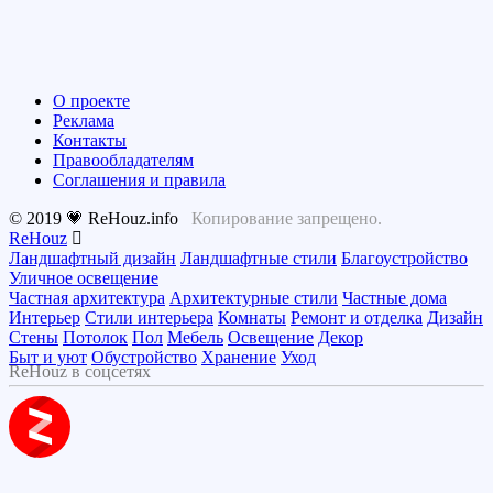
О проекте
Реклама
Контакты
Правообладателям
Соглашения и правила
© 2019 💗 ReHouz.info
Копирование запрещено.
ReHouz
Ландшафтный дизайн
Ландшафтные стили
Благоустройство
Уличное освещение
Частная архитектура
Архитектурные стили
Частные дома
Интерьер
Стили интерьера
Комнаты
Ремонт и отделка
Дизайн
Стены
Потолок
Пол
Мебель
Освещение
Декор
Быт и уют
Обустройство
Хранение
Уход
ReHouz в соцсетях