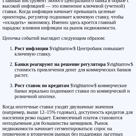
Главный инструмент любого Центрального банка в борьбе с
высокой инфляцией — это изменение ключевой (учетной)
ставки. Когда инфляция начинает превышать целевые
ориентиры, регулятор поднимает ключевую ставку, чтобы
«охладить» экономику. Именно здесь кроется главный
парадокс влияния инфляции на рынок недвижимости.
Цепочка событий выглядит следующим образом:
Рост инфляции
$\rightarrow$
Центробанк повышает
ключевую ставку.
Банки реагируют на решение регулятора
$\rightarrow$
стоимость привлечения денег для коммерческих банков
растет.
Рост ставок по кредитам
$\rightarrow$
коммерческие
банки зеркально поднимают ставки по коммерческой и
розничной ипотеке.
Когда ипотечные ставки уходят двузначные значения
(например, выше 12–15% годовых), доступность кредитов для
населения резко падает. Ежемесячный платеж становится
неподъемным для большинства заемщиков. Рынок
недвижимости начинает сегментироваться: спрос на
первичном и вторичном рынках без поддержки льготных