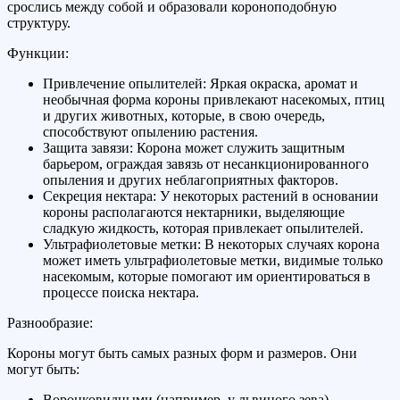
срослись между собой и образовали короноподобную
структуру.
Функции:
Привлечение опылителей: Яркая окраска, аромат и
необычная форма короны привлекают насекомых, птиц
и других животных, которые, в свою очередь,
способствуют опылению растения.
Защита завязи: Корона может служить защитным
барьером, ограждая завязь от несанкционированного
опыления и других неблагоприятных факторов.
Секреция нектара: У некоторых растений в основании
короны располагаются нектарники, выделяющие
сладкую жидкость, которая привлекает опылителей.
Ультрафиолетовые метки: В некоторых случаях корона
может иметь ультрафиолетовые метки, видимые только
насекомым, которые помогают им ориентироваться в
процессе поиска нектара.
Разнообразие:
Короны могут быть самых разных форм и размеров. Они
могут быть:
Воронковидными (например, у львиного зева).