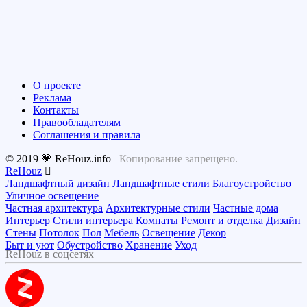
О проекте
Реклама
Контакты
Правообладателям
Соглашения и правила
© 2019 💗 ReHouz.info
Копирование запрещено.
ReHouz
Ландшафтный дизайн
Ландшафтные стили
Благоустройство
Уличное освещение
Частная архитектура
Архитектурные стили
Частные дома
Интерьер
Стили интерьера
Комнаты
Ремонт и отделка
Дизайн
Стены
Потолок
Пол
Мебель
Освещение
Декор
Быт и уют
Обустройство
Хранение
Уход
ReHouz в соцсетях