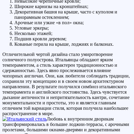
Невысокие черепичные кровли;
Широкие карнизы на кронштейнах;
Декоративная башня на крыше, часто с куполом и
панорамным остеклением;
Арочные или узкие «в пол» окна;
Угловые эркеры;
Несколько этажей;
Подшив кровли деревом;
Кованые перила на крыше, лоджиях и балконах.
Отличительной чертой дизайна стало умиротворение
солнечного полуострова. Итальянцы обладают ярким
темпераментом, а стиль характерен традиционностью и
сдержанностью. Здесь явно прослеживается влияние
чопорных англичан. Они, как любители соблюдать традиции,
сохранили эту концепцию и в своем новом архитектурном
направлении. В результате получился симбиоз итальянского
темперамента и английского постоянства. Здесь чувствуется
дыхание античности и непритязательность кантри, сочетание
монументальности и простоты, это и является главным
отличием той вариации стиля, которая получила наибольшее
распространение в мире.
Любовь к внутренним дворикам
трансформировалась в большие лоджии-террасы, с арочными
пролетами, большими окнами-дверями и декоративными