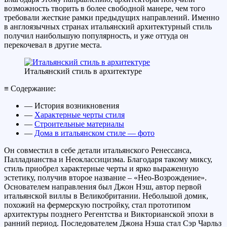
возможность творить в более свободной манере, чем того
требовали жесткие рамки предыдущих направлений. Именно
в англоязычных странах итальянский архитектурный стиль
получил наибольшую популярность, и уже оттуда он
перекочевал в другие места.
Итальянский стиль в архитектуре
≡ Содержание:
— История возникновения
—
Характерные черты стиля
—
Строительные материалы
—
Дома в итальянском стиле — фото
Он совместил в себе детали итальянского Ренессанса,
Палладианства и Неоклассицизма. Благодаря такому миксу,
стиль приобрел характерные черты и ярко выраженную
эстетику, получив второе название – «Нео-Возрождение».
Основателем направления был Джон Нэш, автор первой
итальянской виллы в Великобритании. Небольшой домик,
похожий на фермерскую постройку, стал прототипом
архитектуры позднего Регентства и Викторианской эпохи в
ранний период. Последователем Джона Нэша стал Сэр Чарльз