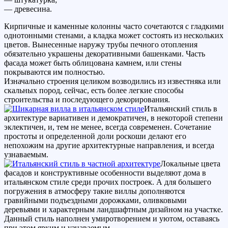
— древесина.
Кирпичные и каменные колонны часто сочетаются с гладкими
однотонными стенами, а кладка может состоять из нескольких
цветов. Вынесенные наружу трубы печного отопления
обязательно украшены декоративными башенками. Часть
фасада может быть облицована камнем, или стены
покрываются им полностью.
Изначально строения целиком возводились из известняка или
скальных пород, сейчас, есть более легкие способы
строительства и последующего декорирования.
Итальянский стиль в
архитектуре вариативен и демократичен, в некоторой степени
эклектичен, и, тем не менее, всегда современен. Сочетание
простоты и определенной доли роскоши делают его
непохожим на другие архитектурные направления, и всегда
узнаваемым.
Локальные цвета
фасадов и конструктивные особенности выделяют дома в
итальянском стиле среди прочих построек. А для большего
погружения в атмосферу такие виллы дополняются
гравийными подъездными дорожками, оливковыми
деревьями и характерным ландшафтным дизайном на участке.
Данный стиль наполнен умиротворением и уютом, оставаясь
при этом ярким и узнаваемым.