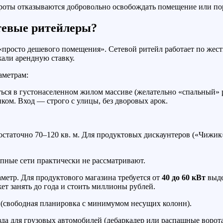
роты отказываются добровольно освобождать помещение или по
тевые ритейлеры?
просто дешевого помещения». Сетевой ритейл работает по жестк
жали арендную ставку.
аметрам:
ься в густонаселенном жилом массиве (желательно «спальный» 
м. Вход — строго с улицы, без дворовых арок.
статочно 70–120 кв. м. Для продуктовых дискаунтеров («Чижик»,
пные сети практически не рассматривают.
етр. Для продуктового магазина требуется от
40 до 60 кВт
выде
т занять до года и стоить миллионы рублей.
 (свободная планировка с минимумом несущих колонн).
да для грузовых автомобилей (дебаркадер или распашные ворота