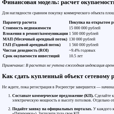
Финансовая модель: расчет окупаемост
Для наглядности сравним покупку коммерческого объекта площа
Параметр расчета
Покупка на открытом 
Стоимость недвижимости
15 000 000 рублей
Вложения в ремонт/коммуникации
1 500 000 рублей
МАП (Месячный арендный поток)
130 000 рублей
ГАП (Годовой арендный поток)
1 560 000 рублей
Чистая доходность (ROI)
~9.4% годовых
Срок окупаемости инвестиций
10.5 лет
Примечание: В расчетах не учтена ежегодная индексация аренд
Как сдать купленный объект сетевому 
Не ждите, пока регистрация в Росреестре завершится — начина
Составьте коммерческое предложение (КП).
Сделайте к
электрическую мощность и высоту потолков. Отдельно от
Подайте заявку на официальных порталах.
У каждого к
«Пятерочки»). Загрузите туда свое КП.