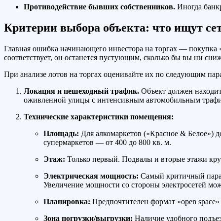
Противодействие бывших собственников.
Иногда банк
Критерии выбора объекта: что ищут се
Главная ошибка начинающего инвестора на торгах — покупка «
соответствует, он останется пустующим, сколько бы вы ни сни
При анализе лотов на торгах оценивайте их по следующим пар
Локация и пешеходный трафик.
Объект должен находит
оживленной улицы с интенсивным автомобильным трафико
Технические характеристики помещения:
Площадь:
Для алкомаркетов («Красное & Белое») до
супермаркетов — от 400 до 800 кв. м.
Этаж:
Только первый. Подвалы и вторые этажи кру
Электрическая мощность:
Самый критичный парам
Увеличение мощности со стороны электросетей може
Планировка:
Предпочтителен формат «open space»
Зона погрузки/выгрузки:
Наличие удобного подъез