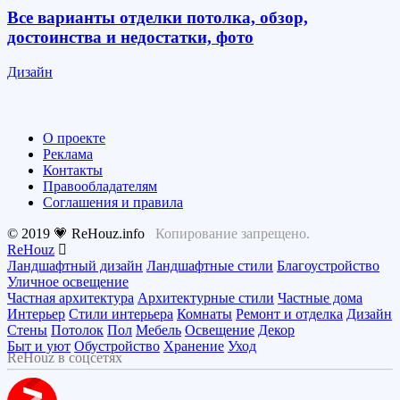
Все варианты отделки потолка, обзор,
достоинства и недостатки, фото
Дизайн
О проекте
Реклама
Контакты
Правообладателям
Соглашения и правила
© 2019 💗 ReHouz.info
Копирование запрещено.
ReHouz
Ландшафтный дизайн
Ландшафтные стили
Благоустройство
Уличное освещение
Частная архитектура
Архитектурные стили
Частные дома
Интерьер
Стили интерьера
Комнаты
Ремонт и отделка
Дизайн
Стены
Потолок
Пол
Мебель
Освещение
Декор
Быт и уют
Обустройство
Хранение
Уход
ReHouz в соцсетях