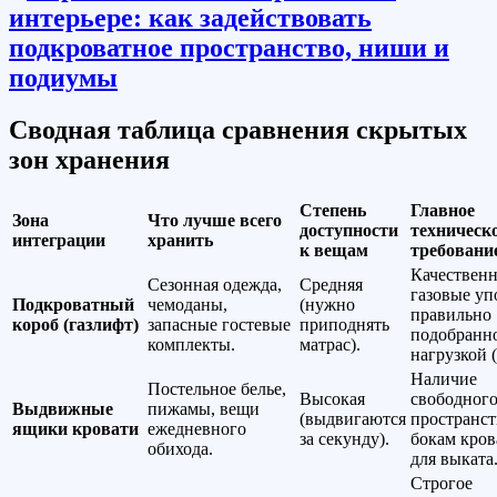
Сводная таблица сравнения скрытых
зон хранения
Степень
Главное
Зона
Что лучше всего
доступности
техническ
интеграции
хранить
к вещам
требовани
Качествен
Сезонная одежда,
Средняя
газовые уп
Подкроватный
чемоданы,
(нужно
правильно
короб (газлифт)
запасные гостевые
приподнять
подобранн
комплекты.
матрас).
нагрузкой (
Наличие
Постельное белье,
Высокая
свободног
Выдвижные
пижамы, вещи
(выдвигаются
пространст
ящики кровати
ежедневного
за секунду).
бокам кров
обихода.
для выката
Строгое