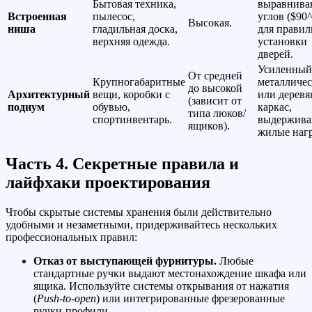
Бытовая техника,
выравнива
Встроенная
пылесос,
углов (
$90^
Высокая.
ниша
гладильная доска,
для правил
верхняя одежда.
установки
дверей.
Усиленный
От средней
Крупногабаритные
металличе
до высокой
Архитектурный
вещи, коробки с
или дерев
(зависит от
подиум
обувью,
каркас,
типа люков/
спортинвентарь.
выдержив
ящиков).
жилые нагр
Часть 4. Секретные правила и
лайфхаки проектирования
Чтобы скрытые системы хранения были действительно
удобными и незаметными, придерживайтесь нескольких
профессиональных правил:
Отказ от выступающей фурнитуры.
Любые
стандартные ручки выдают местонахождение шкафа или
ящика. Используйте системы открывания от нажатия
(
Push-to-open
) или интегрированные фрезерованные
ручки-профили.