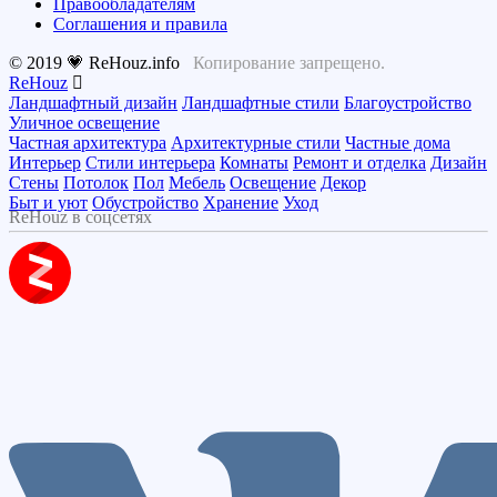
Правообладателям
Соглашения и правила
© 2019 💗 ReHouz.info
Копирование запрещено.
ReHouz
Ландшафтный дизайн
Ландшафтные стили
Благоустройство
Уличное освещение
Частная архитектура
Архитектурные стили
Частные дома
Интерьер
Стили интерьера
Комнаты
Ремонт и отделка
Дизайн
Стены
Потолок
Пол
Мебель
Освещение
Декор
Быт и уют
Обустройство
Хранение
Уход
ReHouz в соцсетях