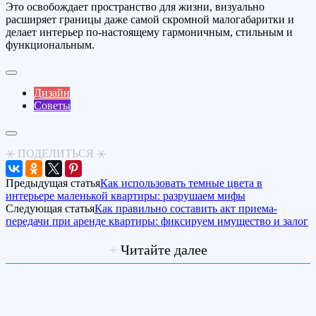
Это освобождает пространство для жизни, визуально
расширяет границы даже самой скромной малогабаритки и
делает интерьер по-настоящему гармоничным, стильным и
функциональным.
Дизайн
Советы
⚹ ПОДЕЛИТЬСЯ ⚹
Предыдущая статья
Как использовать темные цвета в
интерьере маленькой квартиры: разрушаем мифы
Следующая статья
Как правильно составить акт приема-
передачи при аренде квартиры: фиксируем имущество и залог
+
Читайте далее