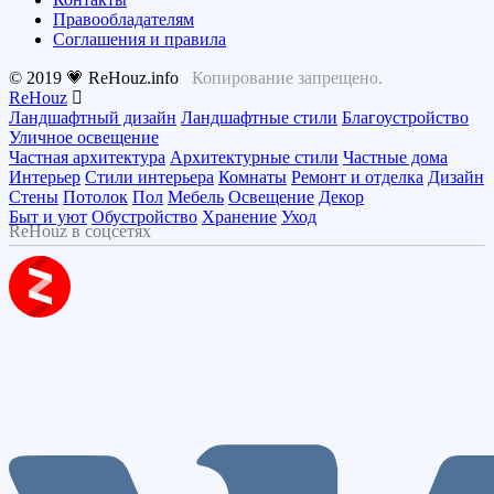
Правообладателям
Соглашения и правила
© 2019 💗 ReHouz.info
Копирование запрещено.
ReHouz
Ландшафтный дизайн
Ландшафтные стили
Благоустройство
Уличное освещение
Частная архитектура
Архитектурные стили
Частные дома
Интерьер
Стили интерьера
Комнаты
Ремонт и отделка
Дизайн
Стены
Потолок
Пол
Мебель
Освещение
Декор
Быт и уют
Обустройство
Хранение
Уход
ReHouz в соцсетях