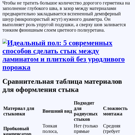
Чтобы не тратить большое количество дорогого герметика на
заполнение глубокого шва, в зазор между материалами
предварительно закладывается вспененный демпферный
шнур (микропористый жгут) нужного диаметра. Он
выполняет роль упругой подушки, а сверху шов заливается
тонким финишным слоем цветного полиуретана.
Сравнительная таблица материалов
для оформления стыка
Подходит
Материал для
для
Сложность
Внешний вид
стыковки
радиусных
монтажа
стыков
Тонкая
Нет (только
Средняя
Пробковый
полоса,
прямые
(требует
компенсатор