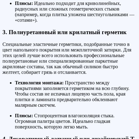
Плюсы:
Идеально подходит для криволинейных,
радиусных или сложных геометрических стыков
(например, когда плитка уложена шестиугольниками —
«сотами»).
3. Полиуретановый или крилатный герметик
Специальные эластичные герметики, подобранные точно в
цвет напольного покрытия или межплиточной затирки. Для
этих целей лучше всего использовать профессиональные
полиуретановые или специализированные паркетные
акриловые составы, так как обычный силикон быстро
желтеет, собирает грязь и отслаивается.
Технология монтажа:
Пространство между
покрытиями заполняется герметиком на всю глубину.
Чтобы состав не испачкал лицевую часть пола, края
плитки и ламината предварительно обклеивают
малярным скотчем.
Плюсы:
Стопроцентная влагоизоляция стыка.
Огромная палитра цветов. Идеально гладкая
поверхность, которую легко мыть.
4. Декоративный латунный или дизайнерский Т-