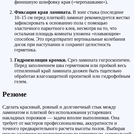
финишную шлифовку края («черепашками»).
Фиксация края ламината.
В зоне стыка (последние
10–15 см перед плиткой) ламинат рекомендуется жестко
зафиксировать к основанию пола с помощью
эластичного паркетного клея, несмотря на то, что
остальная площадь комнаты уложена «плавающим»
способом. Это предотвратит вертикальные колебания
досок при наступании и сохранит целостность
герметика.
Гидроизоляция кромки.
Срез ламината гигроскопичен.
Перед заполнением шва герметиком или пробкой весь
отпиленный край ламината должен быть тщательно
обработан влагозащитной пропиткой или гидрофобным
гелем.
Резюме
Сделать красивый, ровный и долговечный стык между
ламинатом и плиткой без использования устаревших
накладных порожков — задача вполне выполнимая. Она
требует от мастеров профессионализма, аккуратности и
точного предварительного расчета высоты полов. Выбирая
между эластичным полиуретановым герметикам, натуральной