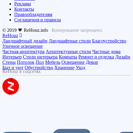
Реклама
Контакты
Правообладателям
Соглашения и правила
© 2019 💗 ReHouz.info
Копирование запрещено.
ReHouz
Ландшафтный дизайн
Ландшафтные стили
Благоустройство
Уличное освещение
Частная архитектура
Архитектурные стили
Частные дома
Интерьер
Стили интерьера
Комнаты
Ремонт и отделка
Дизайн
Стены
Потолок
Пол
Мебель
Освещение
Декор
Быт и уют
Обустройство
Хранение
Уход
ReHouz в соцсетях