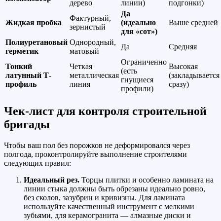
дерево
линии)
подгонки)
Да
Фактурный,
Жидкая пробка
(идеально
Выше средней
зернистый
для «сот»)
Полиуретановый
Однородный,
Да
Средняя
герметик
матовый
Ограниченно
Тонкий
Четкая
Высокая
(есть
латунный Т-
металлическая
(закладывается
гнущиеся
профиль
линия
сразу)
профили)
Чек-лист для контроля строительной
бригады
Чтобы ваш пол без порожков не деформировался через
полгода, проконтролируйте выполнение строителями
следующих правил:
Идеальный рез.
Торцы плитки и особенно ламината на
линии стыка должны быть обрезаны идеально ровно,
без сколов, зазубрин и кривизны. Для ламината
используйте качественный инструмент с мелкими
зубьями, для керамогранита — алмазные диски и