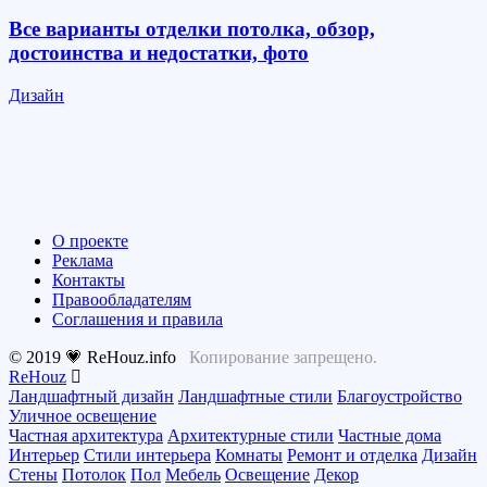
Все варианты отделки потолка, обзор,
достоинства и недостатки, фото
Дизайн
О проекте
Реклама
Контакты
Правообладателям
Соглашения и правила
© 2019 💗 ReHouz.info
Копирование запрещено.
ReHouz
Ландшафтный дизайн
Ландшафтные стили
Благоустройство
Уличное освещение
Частная архитектура
Архитектурные стили
Частные дома
Интерьер
Стили интерьера
Комнаты
Ремонт и отделка
Дизайн
Стены
Потолок
Пол
Мебель
Освещение
Декор