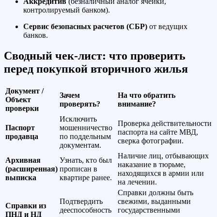
Аккредитив
(безналичный аналог ячейки,
контролируемый банком).
Сервис безопасных расчетов (СБР)
от ведущих
банков.
Сводный чек-лист: что проверить
перед покупкой вторичного жилья
Документ /
Зачем
На что обратить
Объект
проверять?
внимание?
проверки
Исключить
Проверка действительности
Паспорт
мошенничество
паспорта на сайте МВД,
продавца
по поддельным
сверка фотографии.
документам.
Наличие лиц, отбывающих
Архивная
Узнать, кто был
наказание в тюрьме,
(расширенная)
прописан в
находящихся в армии или
выписка
квартире ранее.
на лечении.
Справки должны быть
Подтвердить
свежими, выданными
Справки из
дееспособность
государственными
ПНД и НД