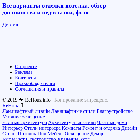
Все варианты отделки потолка, обзор,
достоинства и недостатки, фото
Дизайн
О проекте
Реклама
Контакты
Правообладателям
Соглашения и правила
© 2019 💗 ReHouz.info
Копирование запрещено.
ReHouz
Ландшафтный дизайн
Ландшафтные стили
Благоустройство
Уличное освещение
Частная архитектура
Архитектурные стили
Частные дома
Интерьер
Стили интерьера
Комнаты
Ремонт и отделка
Дизайн
Стены
Потолок
Пол
Мебель
Освещение
Декор
Быт и уют
Обустройство
Хранение
Уход