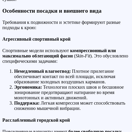
Особенности посадки и внешнего вида
Требования к подвижности и эстетике формируют разные
подходы к крою:
Агрессивный спортивный крой
Спортивные модели используют
компрессионный или
максимально облегающий фасон
(
Skin-Fit
). Это обусловлено
специфическими задачами:
Немедленный влагоотвод:
Плотное прилегание
обеспечивает контакт по всей площади, исключая
образование холодных воздушных карманов.
Эргономика:
Технологии плоских швов и бесшовное
зонирование предотвращают натирание во время
монотонных и активных движений.
Поддержка:
Легкая компрессия может способствовать
снижению мышечной вибрации.
Расслабленный городской крой
Повседневные варианты имеют
более свободную посадку
.