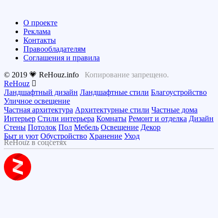
О проекте
Реклама
Контакты
Правообладателям
Соглашения и правила
© 2019 💗 ReHouz.info
Копирование запрещено.
ReHouz
Ландшафтный дизайн
Ландшафтные стили
Благоустройство
Уличное освещение
Частная архитектура
Архитектурные стили
Частные дома
Интерьер
Стили интерьера
Комнаты
Ремонт и отделка
Дизайн
Стены
Потолок
Пол
Мебель
Освещение
Декор
Быт и уют
Обустройство
Хранение
Уход
ReHouz в соцсетях