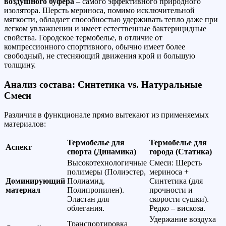
воздушного буфера
– самого эффективного природного
изолятора. Шерсть мериноса, помимо исключительной
мягкости, обладает способностью удерживать тепло даже при
легком увлажнении и имеет естественные бактерицидные
свойства. Городское термобелье, в отличие от
компрессионного спортивного, обычно имеет более
свободный, не стесняющий движения крой и большую
толщину.
Анализ состава: Синтетика vs. Натуральные
Смеси
Различия в функционале прямо вытекают из применяемых
материалов:
Термобелье для
Термобелье для
Аспект
спорта (Динамика)
города (Статика)
Высокотехнологичные
Смеси: Шерсть
полимеры (Полиэстер,
мериноса +
Доминирующий
Полиамид,
Синтетика (для
материал
Полипропилен).
прочности и
Эластан для
скорости сушки).
облегания.
Редко – вискоза.
Удержание воздуха
Транспортировка