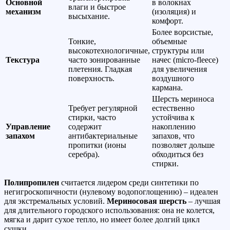
Основной
в волокнах
влаги и быстрое
механизм
(изоляция) и
высыхание.
комфорт.
Более ворсистые,
Тонкие,
объемные
высокотехнологичные,
структуры или
Текстура
часто зонированные
начес (micro-fleece)
плетения. Гладкая
для увеличения
поверхность.
воздушного
кармана.
Шерсть мериноса
Требует регулярной
естественно
стирки, часто
устойчива к
Управление
содержит
накоплению
запахом
антибактериальные
запахов, что
пропитки (ионы
позволяет дольше
серебра).
обходиться без
стирки.
Полипропилен
считается лидером среди синтетики по
негигроскопичности (нулевому водопоглощению) – идеален
для экстремальных условий.
Мериносовая шерсть
– лучшая
для длительного городского использования: она не колется,
мягка и дарит сухое тепло, но имеет более долгий цикл
сушки.