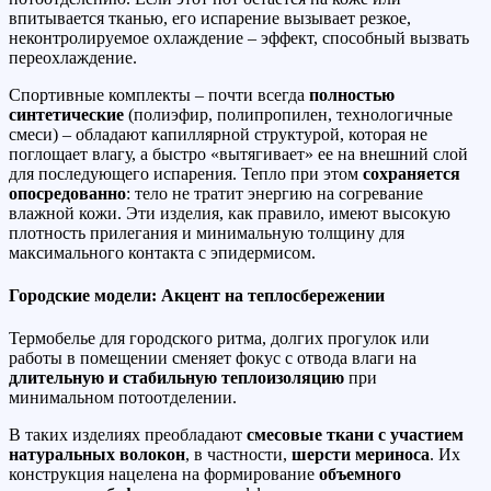
впитывается тканью, его испарение вызывает резкое,
неконтролируемое охлаждение – эффект, способный вызвать
переохлаждение.
Спортивные комплекты – почти всегда
полностью
синтетические
(полиэфир, полипропилен, технологичные
смеси) – обладают капиллярной структурой, которая не
поглощает влагу, а быстро «вытягивает» ее на внешний слой
для последующего испарения. Тепло при этом
сохраняется
опосредованно
: тело не тратит энергию на согревание
влажной кожи. Эти изделия, как правило, имеют высокую
плотность прилегания и минимальную толщину для
максимального контакта с эпидермисом.
Городские модели: Акцент на теплосбережении
Термобелье для городского ритма, долгих прогулок или
работы в помещении сменяет фокус с отвода влаги на
длительную и стабильную теплоизоляцию
при
минимальном потоотделении.
В таких изделиях преобладают
смесовые ткани с участием
натуральных волокон
, в частности,
шерсти мериноса
. Их
конструкция нацелена на формирование
объемного