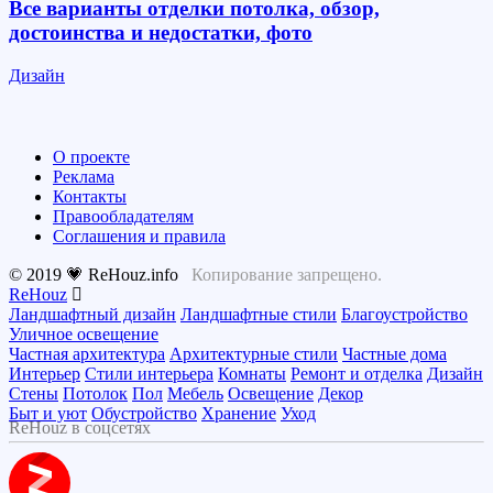
Все варианты отделки потолка, обзор,
достоинства и недостатки, фото
Дизайн
О проекте
Реклама
Контакты
Правообладателям
Соглашения и правила
© 2019 💗 ReHouz.info
Копирование запрещено.
ReHouz
Ландшафтный дизайн
Ландшафтные стили
Благоустройство
Уличное освещение
Частная архитектура
Архитектурные стили
Частные дома
Интерьер
Стили интерьера
Комнаты
Ремонт и отделка
Дизайн
Стены
Потолок
Пол
Мебель
Освещение
Декор
Быт и уют
Обустройство
Хранение
Уход
ReHouz в соцсетях