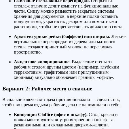
Сквозные стеллажные перегородки.
Открытый
стеллаж отлично делит комнату на функциональные
части. Снизу можно разместить закрытые системы
хранения для документов, а верхние полки оставить
полупустыми, украсив их декором или комнатными
растениями, чтобы не препятствовать движению света.
Архитектурные рейки (баффели) или ширмы.
Легкие
вертикальные перегородки из дерева или матового
стекла создают приватный уголок, не перегружая
пространство.
Акцентное колорирование.
Выделение стены за
рабочим столом другим цветом (например, глубоким
терракотовым, графитовым или приглушенным
хвойным) визуально обозначает границы «офиса».
Вариант 2: Рабочее место в спальне
В спальне ключевая задача противоположна — сделать так,
чтобы во время отдыха рабочие дела не напоминали о себе.
Концепция Cloffice (офис в шкафу).
Стол, кресло и
полки монтируются внутри встроенного шкафа за
раздвижными или складными дверями-жалюзи.