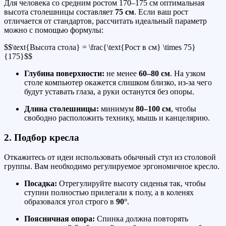
Для человека со средним ростом 170–175 см оптимальная
высота столешницы составляет
75 см
. Если ваш рост
отличается от стандартов, рассчитать идеальный параметр
можно с помощью формулы:
$$\text{Высота стола} = \frac{\text{Рост в см} \times 75}
{175}$$
Глубина поверхности:
не менее
60–80 см
. На узком
столе компьютер окажется слишком близко, из-за чего
будут уставать глаза, а руки останутся без опоры.
Длина столешницы:
минимум
80–100 см
, чтобы
свободно расположить технику, мышь и канцелярию.
2. Подбор кресла
Откажитесь от идеи использовать обычный стул из столовой
группы. Вам необходимо регулируемое эргономичное кресло.
Посадка:
Отрегулируйте высоту сиденья так, чтобы
ступни полностью прилегали к полу, а в коленях
образовался угол строго в
90°
.
Поясничная опора:
Спинка должна повторять