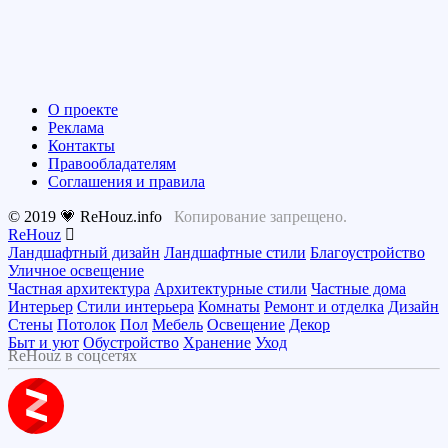
О проекте
Реклама
Контакты
Правообладателям
Соглашения и правила
© 2019 💗 ReHouz.info
Копирование запрещено.
ReHouz
Ландшафтный дизайн
Ландшафтные стили
Благоустройство
Уличное освещение
Частная архитектура
Архитектурные стили
Частные дома
Интерьер
Стили интерьера
Комнаты
Ремонт и отделка
Дизайн
Стены
Потолок
Пол
Мебель
Освещение
Декор
Быт и уют
Обустройство
Хранение
Уход
ReHouz в соцсетях