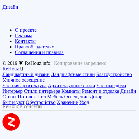
Дизайн
О проекте
Реклама
Контакты
Правообладателям
Соглашения и правила
© 2019 💗 ReHouz.info
Копирование запрещено.
ReHouz
Ландшафтный дизайн
Ландшафтные стили
Благоустройство
Уличное освещение
Частная архитектура
Архитектурные стили
Частные дома
Интерьер
Стили интерьера
Комнаты
Ремонт и отделка
Дизайн
Стены
Потолок
Пол
Мебель
Освещение
Декор
Быт и уют
Обустройство
Хранение
Уход
ReHouz в соцсетях