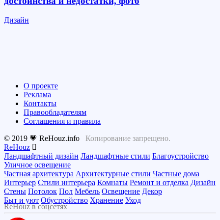
достоинства и недостатки, фото
Дизайн
О проекте
Реклама
Контакты
Правообладателям
Соглашения и правила
© 2019 💗 ReHouz.info
Копирование запрещено.
ReHouz
Ландшафтный дизайн
Ландшафтные стили
Благоустройство
Уличное освещение
Частная архитектура
Архитектурные стили
Частные дома
Интерьер
Стили интерьера
Комнаты
Ремонт и отделка
Дизайн
Стены
Потолок
Пол
Мебель
Освещение
Декор
Быт и уют
Обустройство
Хранение
Уход
ReHouz в соцсетях