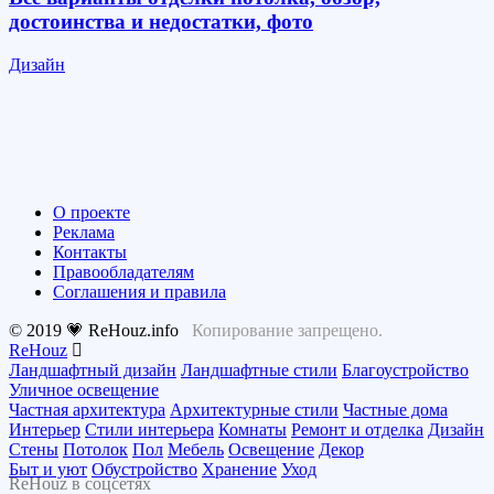
достоинства и недостатки, фото
Дизайн
О проекте
Реклама
Контакты
Правообладателям
Соглашения и правила
© 2019 💗 ReHouz.info
Копирование запрещено.
ReHouz
Ландшафтный дизайн
Ландшафтные стили
Благоустройство
Уличное освещение
Частная архитектура
Архитектурные стили
Частные дома
Интерьер
Стили интерьера
Комнаты
Ремонт и отделка
Дизайн
Стены
Потолок
Пол
Мебель
Освещение
Декор
Быт и уют
Обустройство
Хранение
Уход
ReHouz в соцсетях