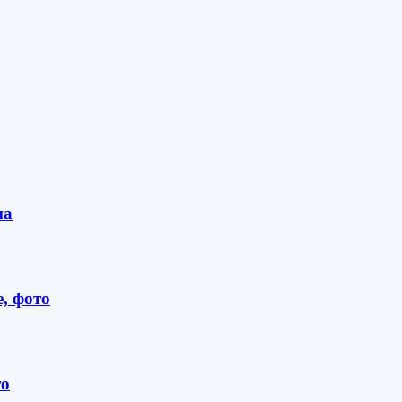
на
, фото
то