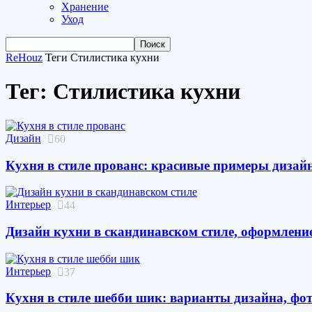
Хранение
Уход
ReHouz
Теги
Стилистика кухни
Тег: Стилистика кухни
Дизайн
60
Кухня в стиле прованс: красивые примеры дизай
Интерьер
44
Дизайн кухни в скандинавском стиле, оформление
Интерьер
37
Кухня в стиле шебби шик: варианты дизайна, фо