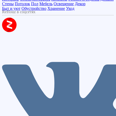
Стены
Потолок
Пол
Мебель
Освещение
Декор
Быт и уют
Обустройство
Хранение
Уход
ReHouz в соцсетях