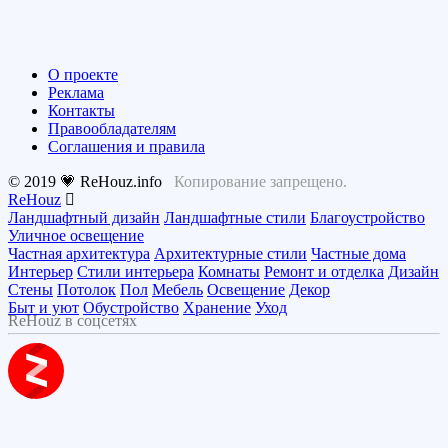
О проекте
Реклама
Контакты
Правообладателям
Соглашения и правила
© 2019 💗 ReHouz.info
Копирование запрещено.
ReHouz
Ландшафтный дизайн
Ландшафтные стили
Благоустройство
Уличное освещение
Частная архитектура
Архитектурные стили
Частные дома
Интерьер
Стили интерьера
Комнаты
Ремонт и отделка
Дизайн
Стены
Потолок
Пол
Мебель
Освещение
Декор
Быт и уют
Обустройство
Хранение
Уход
ReHouz в соцсетях