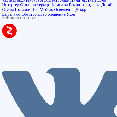
Частная архитектура
Архитектурные стили
Частные дома
Интерьер
Стили интерьера
Комнаты
Ремонт и отделка
Дизайн
Стены
Потолок
Пол
Мебель
Освещение
Декор
Быт и уют
Обустройство
Хранение
Уход
ReHouz в соцсетях