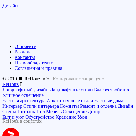
Дизайн
О проекте
Реклама
Контакты
Правообладателям
Соглашения и правила
© 2019 💗 ReHouz.info
Копирование запрещено.
ReHouz
Ландшафтный дизайн
Ландшафтные стили
Благоустройство
Уличное освещение
Частная архитектура
Архитектурные стили
Частные дома
Интерьер
Стили интерьера
Комнаты
Ремонт и отделка
Дизайн
Стены
Потолок
Пол
Мебель
Освещение
Декор
Быт и уют
Обустройство
Хранение
Уход
ReHouz в соцсетях