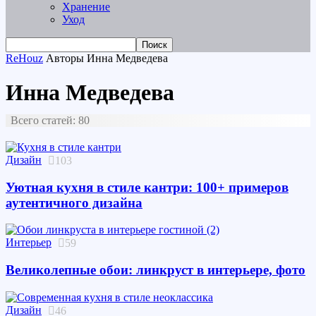
Хранение
Уход
ReHouz
Авторы
Инна Медведева
Инна Медведева
Всего статей: 80
Дизайн
103
Уютная кухня в стиле кантри: 100+ примеров
аутентичного дизайна
Интерьер
59
Великолепные обои: линкруст в интерьере, фото
Дизайн
46