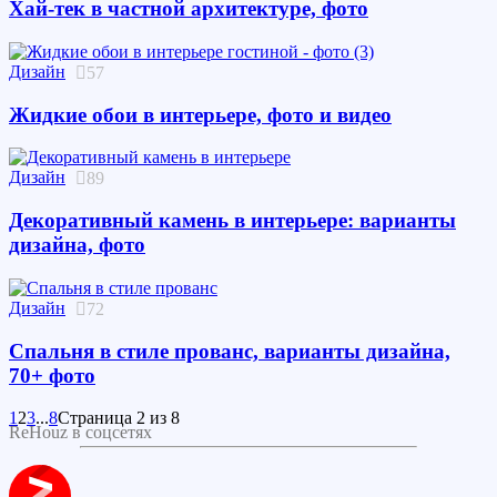
Хай-тек в частной архитектуре, фото
Дизайн
57
Жидкие обои в интерьере, фото и видео
Дизайн
89
Декоративный камень в интерьере: варианты
дизайна, фото
Дизайн
72
Спальня в стиле прованс, варианты дизайна,
70+ фото
1
2
3
...
8
Страница 2 из 8
ReHouz в соцсетях