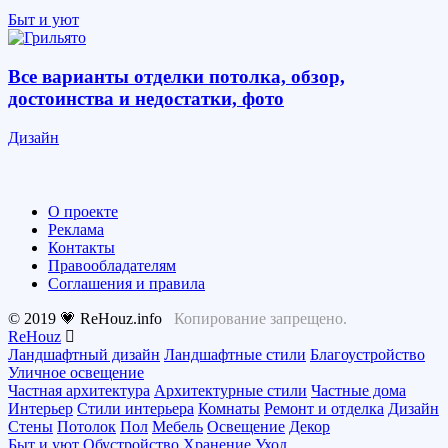
Быт и уют
Все варианты отделки потолка, обзор,
достоинства и недостатки, фото
Дизайн
О проекте
Реклама
Контакты
Правообладателям
Соглашения и правила
© 2019 💗 ReHouz.info
Копирование запрещено.
ReHouz
Ландшафтный дизайн
Ландшафтные стили
Благоустройство
Уличное освещение
Частная архитектура
Архитектурные стили
Частные дома
Интерьер
Стили интерьера
Комнаты
Ремонт и отделка
Дизайн
Стены
Потолок
Пол
Мебель
Освещение
Декор
Быт и уют
Обустройство
Хранение
Уход