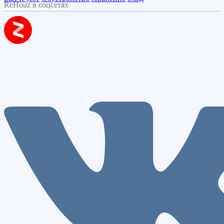
ReHouz в соцсетях