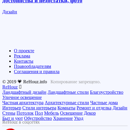
достоинства и недостатки, фото
Дизайн
О проекте
Реклама
Контакты
Правообладателям
Соглашения и правила
© 2019 💗 ReHouz.info
Копирование запрещено.
ReHouz
Ландшафтный дизайн
Ландшафтные стили
Благоустройство
Уличное освещение
Частная архитектура
Архитектурные стили
Частные дома
Интерьер
Стили интерьера
Комнаты
Ремонт и отделка
Дизайн
Стены
Потолок
Пол
Мебель
Освещение
Декор
Быт и уют
Обустройство
Хранение
Уход
ReHouz в соцсетях