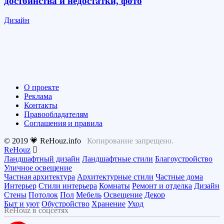
достоинства и недостатки, фото
Дизайн
О проекте
Реклама
Контакты
Правообладателям
Соглашения и правила
© 2019 💗 ReHouz.info
Копирование запрещено.
ReHouz
Ландшафтный дизайн
Ландшафтные стили
Благоустройство
Уличное освещение
Частная архитектура
Архитектурные стили
Частные дома
Интерьер
Стили интерьера
Комнаты
Ремонт и отделка
Дизайн
Стены
Потолок
Пол
Мебель
Освещение
Декор
Быт и уют
Обустройство
Хранение
Уход
ReHouz в соцсетях