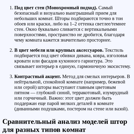
Под цвет стен (Монохромный подход).
Самый
безопасный и визуально выигрышный прием для
небольших комнат. Шторы подбираются точно в тон
обоев или краски, либо на 1–2 оттенка светлее/темнее
стен. Окно буквально сливается с вертикальными
поверхностями, пространство не дробится, благодаря
чему комната кажется значительно просторнее.
В цвет мебели или крупных аксессуаров.
Текстиль
подбирается под цвет обивки дивана, ковра, изголовья
кровати или фасадов кухонного гарнитура. Это
связывает интерьер в единую, гармоничную экосистему.
Контрастный акцент.
Метод для смелых интерьеров. В
нейтральной, спокойной комнате (например, бежевой
или серой) шторы выступают главным цветовым
пятном — глубокий синий, терракотовый, изумрудный
или горчичный. Важно: этот цвет должен быть
поддержан еще парой мелких деталей в комнате
(диванными подушками, постером на стене или вазой).
Сравнительный анализ моделей штор
для разных типов комнат