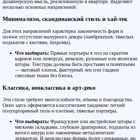
дизайнерскую мысль, реализованную в квартире. Выделяют
несколько основных направлений:
Минимализм, скандинавский стиль и хай-тек
Для этих направлений характерна лаконичность форм и
полное отсутствие вычурного декора (ламбрекенов, тяжелых
подхватов с кистями, бахромы).
Что выбирать:
Прямые портьеры в пол на скрытом
карнизе или люверсах, римские, рулонные или японские
шторы. Текстуры должны быть простыми и понятными
— матовый хлопок, фактурный лен или гладкие
смесовые ткани без блеска.
Классика, неоклассика и арт-деко
Эти стили требуют многослойности, объема и благородства.
Окно здесь оформляется классическим тандемом: легкий
полупрозрачный тюль и плотные, тяжелые портьеры.
Что выбирать:
Французские или австрийские шторы с
мягкими складками, глубокие драпировки, подхваты из
витого шнура или лаконичные металлические
держатели. В неоклассике формы более сдержанные, но