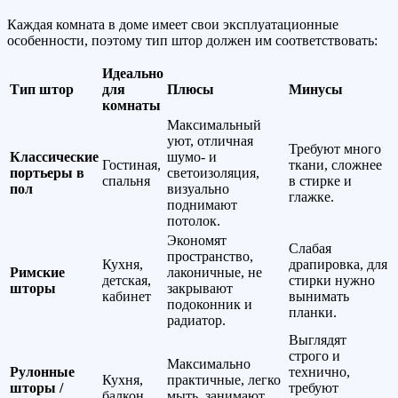
Каждая комната в доме имеет свои эксплуатационные
особенности, поэтому тип штор должен им соответствовать:
Идеально
Тип штор
для
Плюсы
Минусы
комнаты
Максимальный
уют, отличная
Требуют много
Классические
шумо- и
Гостиная,
ткани, сложнее
портьеры в
светоизоляция,
спальня
в стирке и
пол
визуально
глажке.
поднимают
потолок.
Экономят
Слабая
пространство,
Кухня,
драпировка, для
Римские
лаконичные, не
детская,
стирки нужно
шторы
закрывают
кабинет
вынимать
подоконник и
планки.
радиатор.
Выглядят
строго и
Максимально
Рулонные
технично,
Кухня,
практичные, легко
шторы /
требуют
балкон
мыть, занимают