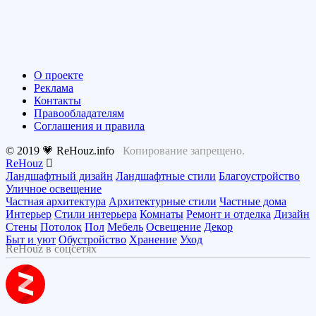
О проекте
Реклама
Контакты
Правообладателям
Соглашения и правила
© 2019 💗 ReHouz.info
Копирование запрещено.
ReHouz
Ландшафтный дизайн
Ландшафтные стили
Благоустройство
Уличное освещение
Частная архитектура
Архитектурные стили
Частные дома
Интерьер
Стили интерьера
Комнаты
Ремонт и отделка
Дизайн
Стены
Потолок
Пол
Мебель
Освещение
Декор
Быт и уют
Обустройство
Хранение
Уход
ReHouz в соцсетях