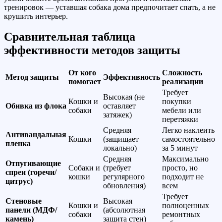
тренировок — уставшая собака дома предпочитает спать, а не
крушить интерьер.
Сравнительная таблица
эффективности методов защиты
От кого
Сложность
Метод защиты
Эффективность
помогает
реализации
Требует
Высокая (не
Кошки и
покупки
Обивка из флока
оставляет
собаки
мебели или
затяжек)
перетяжки
Средняя
Легко наклеить
Антивандальная
Кошки
(защищает
самостоятельно
пленка
локально)
за 5 минут
Средняя
Максимально
Отпугивающие
Собаки и
(требует
просто, но
спреи (горечи/
кошки
регулярного
подходит не
цитрус)
обновления)
всем
Требует
Стеновые
Высокая
Кошки и
полноценных
панели (МДФ/
(абсолютная
собаки
ремонтных
камень)
защита стен)