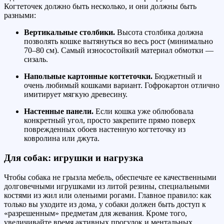
Когтеточек должно быть несколько, и они должны быть
разными:
Вертикальные столбики.
Высота столбика должна
позволять кошке вытянуться во весь рост (минимально
70–80 см). Самый износостойкий материал обмотки —
сизаль.
Напольные картонные когтеточки.
Бюджетный и
очень любимый кошками вариант. Гофрокартон отлично
имитирует мягкую древесину.
Настенные панели.
Если кошка уже облюбовала
конкретный угол, просто закрепите прямо поверх
поврежденных обоев настенную когтеточку из
ковролина или джута.
Для собак: игрушки и нагрузка
Чтобы собака не грызла мебель, обеспечьте ее качественными
долговечными игрушками из литой резины, специальными
костями из жил или оленьими рогами. Главное правило: как
только вы уходите из дома, у собаки должен быть доступ к
«разрешенным» предметам для жевания. Кроме того,
увеличивайте время активных прогулок и ментальных