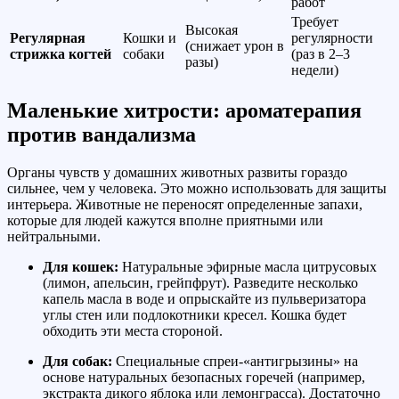
работ
Требует
Высокая
Регулярная
Кошки и
регулярности
(снижает урон в
стрижка когтей
собаки
(раз в 2–3
разы)
недели)
Маленькие хитрости: ароматерапия
против вандализма
Органы чувств у домашних животных развиты гораздо
сильнее, чем у человека. Это можно использовать для защиты
интерьера. Животные не переносят определенные запахи,
которые для людей кажутся вполне приятными или
нейтральными.
Для кошек:
Натуральные эфирные масла цитрусовых
(лимон, апельсин, грейпфрут). Разведите несколько
капель масла в воде и опрыскайте из пульверизатора
углы стен или подлокотники кресел. Кошка будет
обходить эти места стороной.
Для собак:
Специальные спреи-«антигрызины» на
основе натуральных безопасных горечей (например,
экстракта дикого яблока или лемонграсса). Достаточно