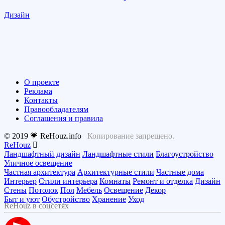
Дизайн
О проекте
Реклама
Контакты
Правообладателям
Соглашения и правила
© 2019 💗 ReHouz.info
Копирование запрещено.
ReHouz
Ландшафтный дизайн
Ландшафтные стили
Благоустройство
Уличное освещение
Частная архитектура
Архитектурные стили
Частные дома
Интерьер
Стили интерьера
Комнаты
Ремонт и отделка
Дизайн
Стены
Потолок
Пол
Мебель
Освещение
Декор
Быт и уют
Обустройство
Хранение
Уход
ReHouz в соцсетях