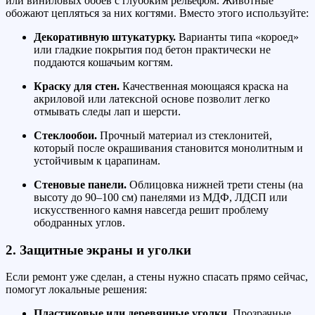
или виниловых обоев с глубоким рельефом. Животные
обожают цепляться за них когтями. Вместо этого используйте:
Декоративную штукатурку.
Варианты типа «короед»
или гладкие покрытия под бетон практически не
поддаются кошачьим когтям.
Краску для стен.
Качественная моющаяся краска на
акриловой или латексной основе позволит легко
отмывать следы лап и шерсти.
Стеклообои.
Прочный материал из стеклонитей,
который после окрашивания становится монолитным и
устойчивым к царапинам.
Стеновые панели.
Облицовка нижней трети стены (на
высоту до 90–100 см) панелями из МДФ, ЛДСП или
искусственного камня навсегда решит проблему
ободранных углов.
2. Защитные экраны и уголки
Если ремонт уже сделан, а стены нужно спасать прямо сейчас,
помогут локальные решения:
Пластиковые или деревянные уголки.
Прозрачные